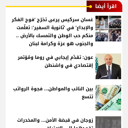
اقرأ أيضا
غسان سركيس يرعى تخرّج 'فوج الفكر
والإبداع' في 'ثانوية السفير': تعلّمت
منكم حب الوطن والتمسك بالأرض ..
والجنوب هو عزة وكرامة لبنان
عون: تقدّم إيجابي في روما ومُؤتمر
إقتصادي في واشنطن
بين النائب والمواطن... فجوة الرواتب
تتسع
زوجان في قبضة الأمن... والمخدرات