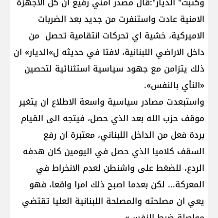
وكتبت" الديار":قال مصدر امني رفيع ان كل الاجهزة
الامنية عادت واستنفرت من جديد بعد الضربات
الاميركية، خشية اي تحركات انتقامية تحصل من
داخل الاراضي اللبنانية، لافتا في حديثه ل»الديار» ان
ذلك يتزامن مع جهود سياسية استثنائية لتحصين
«النأي بالنفس».
واستبعدت مصادر سياسية واسعة الاطلاع ان يتغير
موقف حزب الله بعد الذي حصل، فيتجه الى القيام
بردة فعل من الداخل اللبناني، معتبرة ان رفع
السقف كلاميا الذي حصل في اليومين كان هدفه
الردع، للضغط على واشنطن لعدم الانخراط في
المعركة... لكن بعدما اصبح ذلك امرا واقعا، فهو
يعي ان مصلحته والمصلحة اللبنانية العليا تقتضي
مواصلة ضبط النفس».