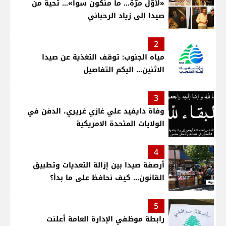
«لأوّل مرّة… ما منكون سوا»… تحية من
صيدا إلى زياد الرحباني
2
مياه الجنوب: توقف التغذية عن صيدا
الاثنين... اليكم التفاصيل
3
وفاة دايفيد علي غازي غريري، الدفن في
الولايات المتحدة الامريكية
4
أرصفة صيدا بين إزالة التعديات وتطبيق
القانون... كيف نحافظ على ما بدأ؟
5
رابطة موظفي الإدارة العامة أعلنت