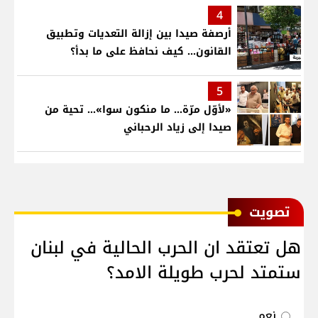
4
أرصفة صيدا بين إزالة التعديات وتطبيق
القانون... كيف نحافظ على ما بدأ؟
5
«لأوّل مرّة… ما منكون سوا»… تحية من
صيدا إلى زياد الرحباني
ﺗﺼﻮﻳﺖ
هل تعتقد ان الحرب الحالية في لبنان
ستمتد لحرب طويلة الامد؟
نعم