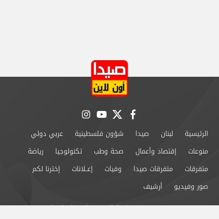
instagram
youtube
twitter
facebook
الرئيسية
لبنان
صيدا
شؤون فلسطينية
عربي دولي
منوعات
إقتصاد وأعمال
صحة وطب
تكنولوجيا
رياضة
متفرقات
متفرقات صيدا
وفيات
إعــلانات
إخترنا لكم
صور وفيديو
أرشيف
من نحن
سياسة الخصوصية
اتصل بنا