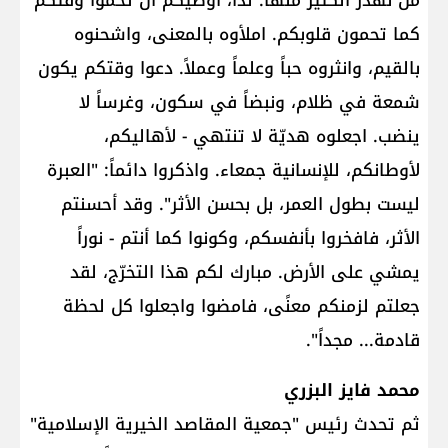
من نهدُر الكثير منها. لذا، أوصيكم أن تحموا وقتكم
كما تحمون قلوبكم. املأوه بالمعنى، واشحنوه
بالقيم، وانثروه حباً وعلماً وعملاً. دعوا وقتكم يكون
شمعة في ظلام، ونبضاً في سكون، وغرساً لا
ينضب. اجعلوه هديّة لا تنتهي - لأهاليكم،
لأوطانكم، للإنسانية جمعاء. واذكروا دائماً: "العبرة
ليست بطول العمر، بل بحسن الأثر". وقد أحسنتم
الأثر، فافخروا بأنفسكم، وكونوا كما أنتم - نوراً
يمشي على الأرض. مبارك لكم هذا التخرّج، لقد
جعلتم لزمنكم معنًى، فامضوا واجعلوا كل لحظة
قادمة... مجداً".
محمد فايز البزري
ثم تحدث رئيس "جمعية المقاصد الخيرية الإسلامية"