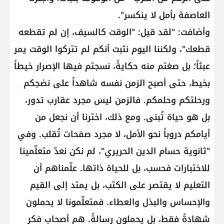
العاصفة بأمل لا ينكسر".
وأضافت: "لقد قيل: "الوقت كالسيف، إن لم تقطعه
قطعك"، ولكننا اليوم نثبت أنكم لم تتركوا الوقت يمر
عبثاً؛ بل صغتم منه حكايةً، نسجتم فيها الإصرار خيطاً
بخيط، حتى أصبح الزمن نفسه شاهداً على نضجكم
ورحلتكم وحلمكم. فالزمن ليس مجرد عقارب تدور،
بل هو حياة تُبنى. ومع ذلك، اخترنا أن نجعل من
أيامكم دروباً نحو الأمل، لا مجرد صفحات تُقلب. وفي
"ثانوية حسام الدين الحريري"، لم نكن نعدّ متعلّمينا
للاختبارات فحسب، بل للحياة ذاتها. علّمناهم أن
التعليم لا يقتصر على الكتب، بل يمتد إلى القيم
والإحساس والبذل والعطاء. فمتعلّمونا لا يحملون
شهادةً فقط، بل يحملون رسالةً. هم أصحاب فكر