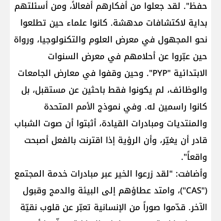
حفظ". لقد جعلوا من أفكارهم أفعالاً، ومن أسئلتهم
بداية لاكتشافات مدهشة. كانوا علماء حين تطلعوا
نحو المجهول في معرض العلوم والتكنولوجيا، ورواة
حين عبّروا عن أحلامهم في معرض السنوات
الابتدائية "PYP". وحين وقفوا في معارض الجامعات
والوظائف، لم يكونوا فقط باحثين عن مستقبل، بل
كانوا راسمين له. وفي نموذج الأمم المتحدة
والمنتديات ومبادرات القيادة، أثبتوا أن صوت الشباب
قادر أن يغيّر، وأن الرؤية إذا اقترنت بالفعل أصبحت
واقعاً".
وأضافت: "لقد زرعوا الخير عبر مبادرات خدمة المجتمع
("CAS")، وامتد عطاؤهم إلى البيئة والدمج وقبول
الآخر. قدّموا صوراً من الإنسانية تعبّر عن قلوب نقيّة