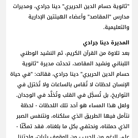
"ثانوية حسام الدين الحريري" دينا جرادي، ومديرات
مدارس "المقاصد" وأعضاء الهيئتين الإدارية
والتعليمية.
المديرة دينا جرادي
بعد تلاوة من القرآن الكريم، ثم النشيد الوطني
اللبناني ونشيد المقاصد، تحدثت مديرة "ثانوية
حسام الدين الحريري" دينا جرادي، فقالت: "في حياة
الإنسان لحظات لا تُقاس بالساعات ولا تُختزل في
التواريخ، بل تُسجَّل في القلب وتُخلَّد في الوجدان.
ولعل هذا المساء هو أحد تلك اللحظات - لحظة
نتأمل فيها الطريق الذي سلكناه، ونتنفس الصبر
الذي حملناه، ونحتفي بكل ما بلغناه. فقد تمكّنّا -
على الرغم من الحرب - من الوقوف بثبات، واجتزنا