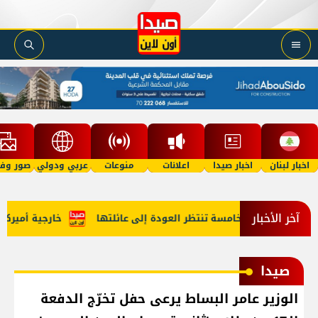
اخبار لبنان
اخبار صيدا
اعلانات
منوعات
عربي ودولي
صور وفي
آخر الأخبار
في الخامسة تنتظر العودة إلى عائلتها
خارجية أميركا: لبنان وإ
صيدا
الوزير عامر البساط يرعى حفل تخرّج الدفعة