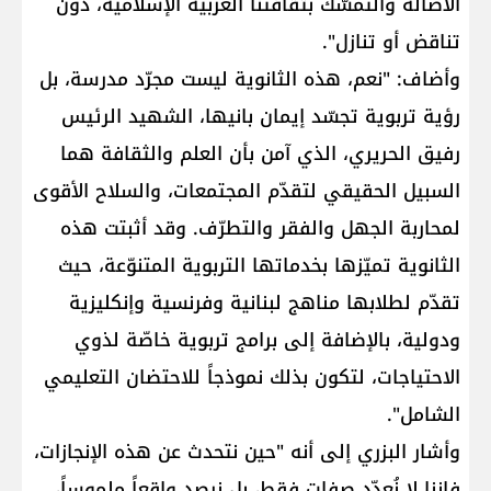
الأصالة والتمسّك بثقافتنا العربية الإسلامية، دون
تناقض أو تنازل".
وأضاف: "نعم، هذه الثانوية ليست مجرّد مدرسة، بل
رؤية تربوية تجسّد إيمان بانيها، الشهيد الرئيس
رفيق الحريري، الذي آمن بأن العلم والثقافة هما
السبيل الحقيقي لتقدّم المجتمعات، والسلاح الأقوى
لمحاربة الجهل والفقر والتطرّف. وقد أثبتت هذه
الثانوية تميّزها بخدماتها التربوية المتنوّعة، حيث
تقدّم لطلابها مناهج لبنانية وفرنسية وإنكليزية
ودولية، بالإضافة إلى برامج تربوية خاصّة لذوي
الاحتياجات، لتكون بذلك نموذجاً للاحتضان التعليمي
الشامل".
وأشار البزري إلى أنه "حين نتحدث عن هذه الإنجازات،
فإننا لا نُعدّد صفاتٍ فقط، بل نرصد واقعاً ملموساً،