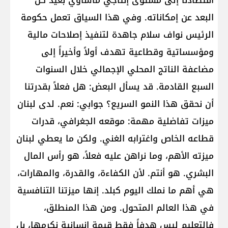
اقتصادنا إلى مستوى إنتاجي مأساوي بعيد كل
البعد عن إمكاناته. وفي هذا السياق تعمل حكومة
الرئيس نواف سلام جاهدة لتنفيذ إصلاحات مالية
ومؤسساتية وقطاعية تهدف أولاً وأخيراً إلى
مضاعفة الناتج المحلي الإجمالي خلال السنوات
السبع القادمة. قد يسأل البعض: هل فعلاً بقدرتنا
أن نحقق هذا النمو السريع؟ جوابي: نعم. لدى لبنان
ميزات تفاضلية مهمة: موقعه الجغرافي، قدرات
قطاعه الخاص واغترابه الغني. ولكن ما يعطي لبنان
ميزته الأهم، وما نراهن عليه فعلاً، هو رأس المال
البشري. هو أنتم. لأن الكفاءة، والقدرة، والمهارات،
هي أهم ما نملك اليوم كبلد. إنها ميزتنا التنافسية
في هذا العالم المتحول. ومن هذا المنطلق،
فالتعليم ليس هدفاً فقط قيمة إنسانية نكرمها، بل