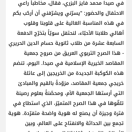
في صيدا محمد فايز البزري، فقال، مخاطباً راعي
الاحتفال والحضور: "يسرّني ويشرّفني أن أرحّب بكم
في هذه المناسبة الغالية على قلوبنا وقلوب
أهالي طلابنا الأحبّاء، لنحتفل سويّاً بتخرّج الدفعة
السابعة عشرة من طلاب ثانوية حسام الدين الحريري
- هذا الصرح التربوي العريق من صروح جمعية
المقاصد الخيرية الإسلامية في صيدا. اليوم، تنضم
هذه الكوكبة الجديدة من الخريجين إلى عائلة
خريجي جمعية المقاصد، مزوّدةً بالقيم والمبادئ
التي أرستها الجمعية الأم، ومحصّنةً بعلوم رصينة
تلقّوها في هذا الصرح المتميّز، الذي استطاع في
فترة وجيزة أن يصنع له هوية واضحة متفرّدة. هوية
تجمع بين الحداثة والانفتاح على العالم، وبين