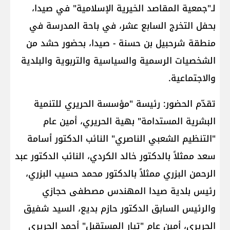
لـ"جمعية المقاصد الخيرية الإسلامية" في صيدا،
بحفل التخرج السابع عشر، في باحة المدرسة في
منطقة شرحبيل بن حسنة - صيدا، بحضور حشد من
الشخصيات الرسمية والسياسية والتربوية والبلدية
والاجتماعية.
تقدّم الحضور: رئيسة "مؤسسة الحريري للتنمية
البشرية المستدامة" بهية الحريري، أمين عام
"التنظيم الشعبي الناصري" النائب الدكتور أسامة
سعد ممثلاً بالدكتور خالد الكردي، النائب الدكتور عبد
الرحمن البزري ممثلاً بالدكتور محمد حسيب البزري،
رئيس بلدية صيدا المهندس مصطفى حجازي
والرئيس السابق الدكتور حازم بديع، السيد شفيق
الحريري، أمين عام "تيار المستقبل" أحمد الحريري