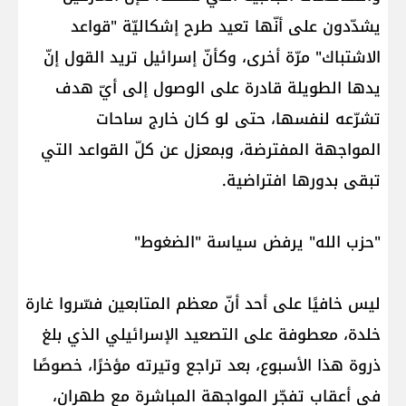
يشدّدون على أنّها تعيد طرح إشكاليّة "قواعد
الاشتباك" مرّة أخرى، وكأنّ إسرائيل تريد القول إنّ
يدها الطويلة قادرة على الوصول إلى أيّ هدف
تشرّعه لنفسها، حتى لو كان خارج ساحات
المواجهة المفترضة، وبمعزل عن كلّ القواعد التي
تبقى بدورها افتراضية.
"حزب الله" يرفض سياسة "الضغوط"
ليس خافيًا على أحد أنّ معظم المتابعين فسّروا غارة
خلدة، معطوفة على التصعيد الإسرائيلي الذي بلغ
ذروة هذا الأسبوع، بعد تراجع وتيرته مؤخرًا، خصوصًا
في أعقاب تفجّر المواجهة المباشرة مع طهران،