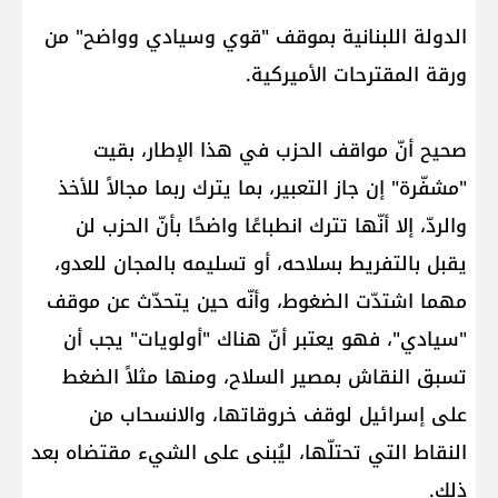
الدولة اللبنانية بموقف "قوي وسيادي وواضح" من
ورقة المقترحات الأميركية.
صحيح أنّ مواقف الحزب في هذا الإطار، بقيت
"مشفّرة" إن جاز التعبير، بما يترك ربما مجالاً للأخذ
والردّ، إلا أنّها تترك انطباعًا واضحًا بأنّ الحزب لن
يقبل بالتفريط بسلاحه، أو تسليمه بالمجان للعدو،
مهما اشتدّت الضغوط، وأنّه حين يتحدّث عن موقف
"سيادي"، فهو يعتبر أنّ هناك "أولويات" يجب أن
تسبق النقاش بمصير السلاح، ومنها مثلاً الضغط
على إسرائيل لوقف خروقاتها، والانسحاب من
النقاط التي تحتلّها، ليُبنى على الشيء مقتضاه بعد
ذلك.