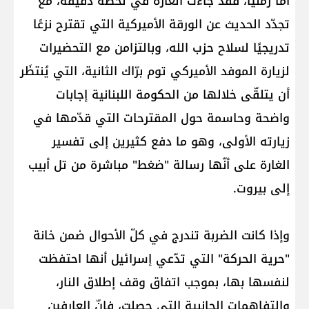
أما زمنيًا، فقد جاءت الغارة في لحظة دقيقة، مع
تجدّد الحديث عن الورقة الأميركية التي تقترح نزعًا
تدريجيًا لسلاح حزب الله، وبالتزامن مع التحضيرات
لزيارة الموفد الأميركي توم برّاك الثانية، التي يُنتظَر
أن يتلقّى خلالها من الحكومة اللبنانية إجابات
واضحة وحاسمة حول المقترحات التي قدّمها في
زيارته الأولى، وهو ما دفع كثيرين إلى تفسير
الغارة على أنّها رسالة "ضغط" مباشرة من تل أبيب
إلى بيروت.
وإذا كانت الضربة تندرج في كلّ الأحوال ضمن خانة
"حرية الحركة" التي تدّعي إسرائيل أنها احتفظت
لنفسها بها، بموجب اتفاق وقف إطلاق النار،
والتفاهمات الجانبية التي حصلت، فإنّ العارفين