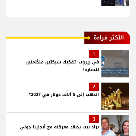
الأكثر قراءة
1
في بيروت: تفكيك شبكتين منظّمتين
للدعارة!
2
الذهب إلى 5 آلاف دولار في 2027؟
3
براد بيت يصعّد معركته مع أنجلينا جولي