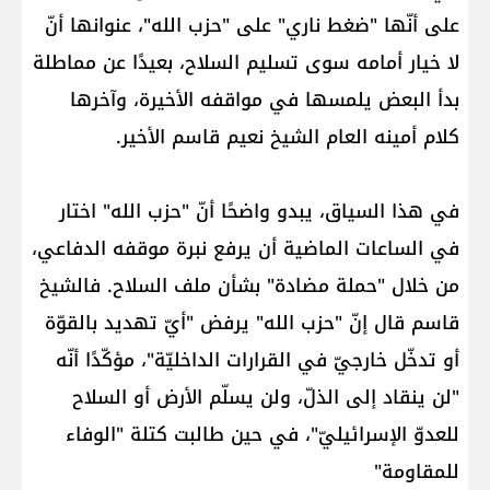
على أنّها "ضغط ناري" على "حزب الله"، عنوانها أنّ
لا خيار أمامه سوى تسليم السلاح، بعيدًا عن مماطلة
بدأ البعض يلمسها في مواقفه الأخيرة، وآخرها
كلام أمينه العام الشيخ نعيم قاسم الأخير.
في هذا السياق، يبدو واضحًا أنّ "حزب الله" اختار
في الساعات الماضية أن يرفع نبرة موقفه الدفاعي،
من خلال "حملة مضادة" بشأن ملف السلاح. فالشيخ
قاسم قال إنّ "حزب الله" يرفض "أيّ تهديد بالقوّة
أو تدخّل خارجيّ في القرارات الداخليّة"، مؤكّدًا أنّه
"لن ينقاد إلى الذلّ، ولن يسلّم الأرض أو السلاح
للعدوّ الإسرائيليّ"، في حين طالبت كتلة "الوفاء
للمقاومة"