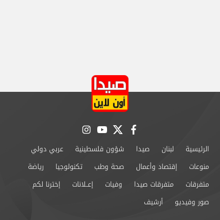
instagram
youtube
twitter
facebook
الرئيسية
لبنان
صيدا
شؤون فلسطينية
عربي دولي
منوعات
إقتصاد وأعمال
صحة وطب
تكنولوجيا
رياضة
متفرقات
متفرقات صيدا
وفيات
إعــلانات
إخترنا لكم
صور وفيديو
أرشيف