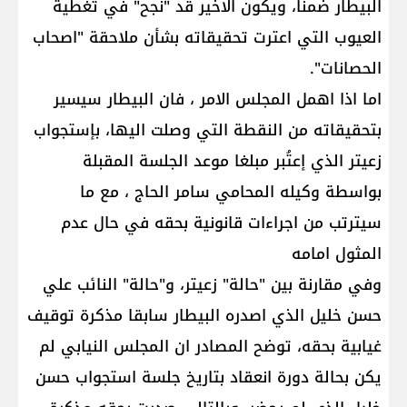
البيطار ضمنا، ويكون الاخير قد "نجح" في تغطية
العيوب التي اعترت تحقيقاته بشأن ملاحقة "اصحاب
الحصانات".
اما اذا اهمل المجلس الامر ، فان البيطار سيسير
بتحقيقاته من النقطة التي وصلت اليها، بإستجواب
زعيتر الذي إعتُبر مبلغا موعد الجلسة المقبلة
بواسطة وكيله المحامي سامر الحاج ، مع ما
سيترتب من اجراءات قانونية بحقه في حال عدم
المثول امامه
وفي مقارنة بين "حالة" زعيتر، و"حالة" النائب علي
حسن خليل الذي اصدره البيطار سابقا مذكرة توقيف
غيابية بحقه، توضح المصادر ان المجلس النيابي لم
يكن بحالة دورة انعقاد بتاريخ جلسة استجواب حسن