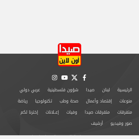
instagram
youtube
twitter
facebook
الرئيسية
لبنان
صيدا
شؤون فلسطينية
عربي دولي
منوعات
إقتصاد وأعمال
صحة وطب
تكنولوجيا
رياضة
متفرقات
متفرقات صيدا
وفيات
إعــلانات
إخترنا لكم
صور وفيديو
أرشيف
من نحن
سياسة الخصوصية
اتصل بنا