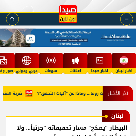
اخبار لبنان
اخبار صيدا
اعلانات
منوعات
عربي ودولي
صور وفي
آخر الأخبار
 في مفاوضات روما... وماذا عن "آليات التحقق"؟
ضربة المنصوري..
لبنان
البيطار "يصحّح" مسار تحقيقاته "جزئياً... ولا