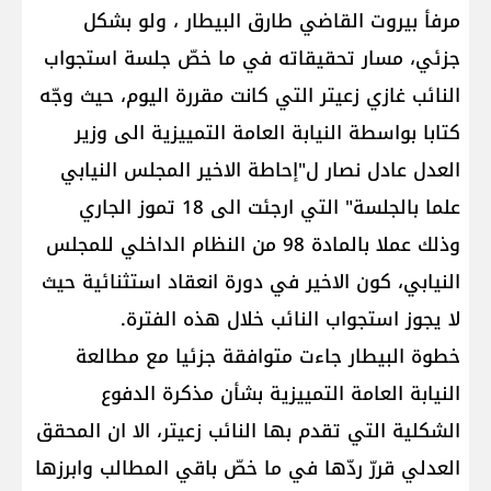
مرفأ بيروت القاضي طارق البيطار ، ولو بشكل
جزئي، مسار تحقيقاته في ما خصّ جلسة استجواب
النائب غازي زعيتر التي كانت مقررة اليوم، حيث وجّه
كتابا بواسطة النيابة العامة التمييزية الى وزير
العدل عادل نصار ل"إحاطة الاخير المجلس النيابي
علما بالجلسة" التي ارجئت الى 18 تموز الجاري
وذلك عملا بالمادة 98 من النظام الداخلي للمجلس
النيابي، كون الاخير في دورة انعقاد استثنائية حيث
لا يجوز استجواب النائب خلال هذه الفترة.
خطوة البيطار جاءت متوافقة جزئيا مع مطالعة
النيابة العامة التمييزية بشأن مذكرة الدفوع
الشكلية التي تقدم بها النائب زعيتر، الا ان المحقق
العدلي قررّ ردّها في ما خصّ باقي المطالب وابرزها