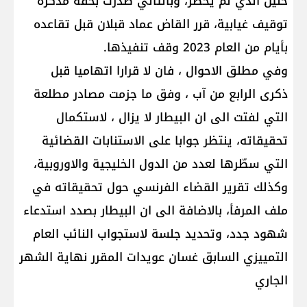
خليل الذي لم يحضر، وبالتالي صدرت بحقه مذكرة
توقيف غيابية، قرر القاض عماد قبلان قبل تقاعده
بأيام من العام 2023 وقف تنفيذها.
وفي مطلق الاحوال ، فان لا قرارا اتهاميا قبل
ذكرى الرابع من آب ، وفق ما جزمت مصادر مطلعة
التي لفتت الى ان البيطار لا يزال ، لاستكمال
تحقيقاته، ينتظر جوابا على الاستنابات القضائية
التي سطّرها لعدد من الدول الخليجية والاوروبية،
وكذلك تقرير القضاء الفرنسي حول تحقيقاته في
ملف المرفأ، بالاضافة الى ان البيطار بصدد استدعاء
شهود جدد، وتحديد جلسة لاستجواب النائب العام
التمييزي السابق غسان عويدات المقرر نهاية الشهر
الجاري