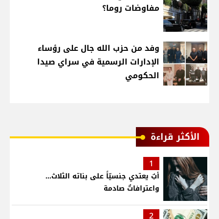
مفاوضات روما؟
وفد من حزب الله جال على رؤساء
الإدارات الرسمية في سراي صيدا
الحكومي
الأكثر قراءة
1
أبٌ يعتدي جنسيّاً على بناته الثلاث…
واعترافاتٌ صادمة
2