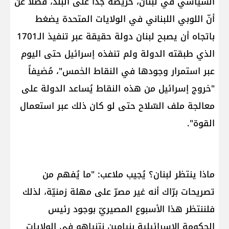
السياسي في لبنان، حريصة جدّاً على البلد، فضلاً عن
أنّ اللوبي اللبناني في الولايات المتحدة يضغط
باتجاه أن يصبح لبنان دولة حقيقة عبر تنفيذ الـ1701
الذي طبقته الدولة ولم تنفذه إسرائيل حتى اليوم
عبر استمرار وجودها في النقاط الخمس"، مُضيفاً
"خروج إسرائيل من هذه النقاط يُساعد الدولة على
معالجة ملف السّلاح حتى لو كان ذلك عبر استعمال
القوة".
ماذا ينتظر لبنان؟ يُجيب ملاعب: "ما يُفهم من
تصريحات برّاك أنه غير مصرّ على مهلة زمنيّة، لذلك
فلننتظر هذا الأسبوع المصيريّ بوجود رئيس
الحكومة الإسرائيلية بنيامين نتنياهو في الولايات