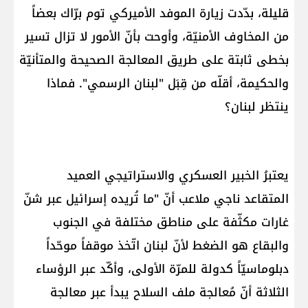
قليلة، بدّدت زيارة الموفد الأميركي توم برّاك بعضاً
من المخاوف الأمنيّة، وأوحت بأنّ الأمور لا تزال تسير
بخطى ثابتة على طريق المعالجة الصحيحة والمتأنيّة
والحكيمة، أقلّه من قِبَل "لبنان الرسمي". فماذا
ينتظر لبنان؟
يعتبرُ الخبير العسكري والاستراتيجي العميد
المتقاعد ناجي ملاعب أنّ "ما تُريده إسرائيل عبر شنّ
غارات مكثّفة على مناطق مختلفة في الجنوب
والبقاع هو الضغط لأنّ لبنان اتّخذ موقفاً موحّداً
دبلوماسيّاً كدولة للمرّة الأولى، وأكّد عبر الرؤساء
الثلاثة أنّ مُعالجة ملف السلاح يبدأ عبر معالجة