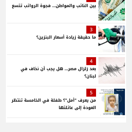
بين النائب والمواطن... فجوة الرواتب تتسع
3
ما حقيقة زيادة أسعار البنزين؟
4
بعد زلزال مصر... هل يجب أن نخاف في
لبنان؟
5
من يعرف "أمل"؟ طفلة في الخامسة تنتظر
العودة إلى عائلتها