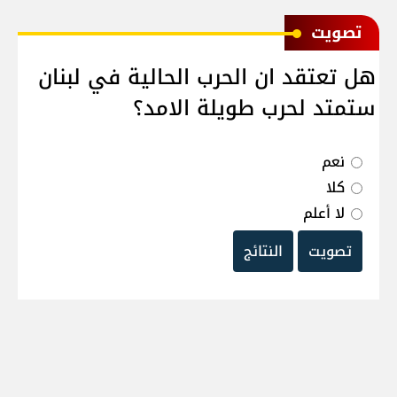
ﺗﺼﻮﻳﺖ
هل تعتقد ان الحرب الحالية في لبنان
ستمتد لحرب طويلة الامد؟
نعم
كلا
لا أعلم
تصويت
النتائج