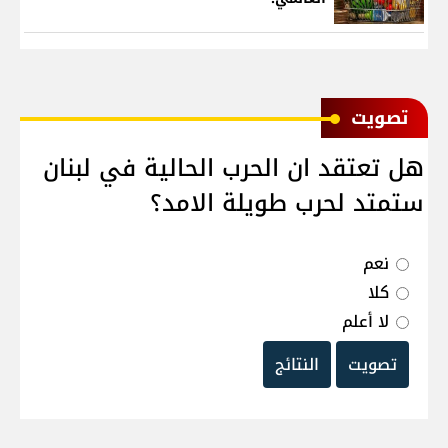
ﺗﺼﻮﻳﺖ
هل تعتقد ان الحرب الحالية في لبنان
ستمتد لحرب طويلة الامد؟
نعم
كلا
لا أعلم
تصويت
النتائج