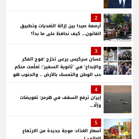
2
أرصفة صيدا بين إزالة التعديات وتطبيق
القانون... كيف نحافظ على ما بدأ؟
3
غسان سركيس يرعى تخرّج 'فوج الفكر
والإبداع' في 'ثانوية السفير': تعلّمت منكم
حب الوطن والتمسك بالأرض .. والجنوب هو
عزة وكرامة لبنان
4
إيران ترفع السقف في هرمز: تعويضات
وإلّا...
5
أسعار الغذاء: موجة جديدة من الارتفاع
العالمي!