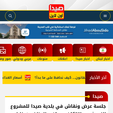
اخبار لبنان
اخبار صيدا
اعلانات
منوعات
عربي ودولي
صور وفي
آخر الأخبار
يق القانون... كيف نحافظ على ما بدأ؟
أسعار الغذاء: موجة جديدة 
صيدا
جلسة عرض ونقاش في بلدية صيدا للمشروع