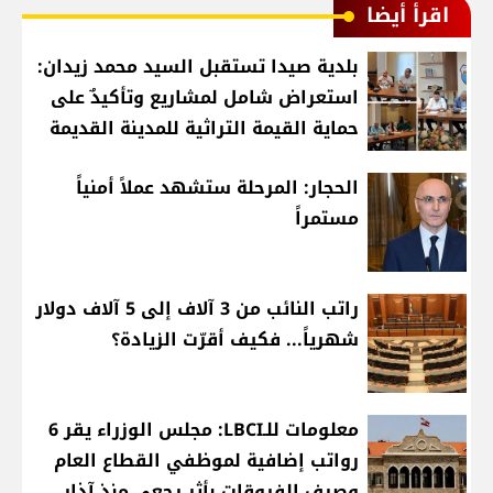
اقرأ أيضا
بلدية صيدا تستقبل السيد محمد زيدان:
استعراض شامل لمشاريع وتأكيدٌ على
حماية القيمة التراثية للمدينة القديمة
الحجار: المرحلة ستشهد عملاً أمنياً
مستمراً
راتب النائب من 3 آلاف إلى 5 آلاف دولار
شهرياً... فكيف أقرّت الزيادة؟
معلومات للـLBCI: مجلس الوزراء يقر 6
رواتب إضافية لموظفي القطاع العام
وصرف الفروقات بأثر رجعي منذ آذار