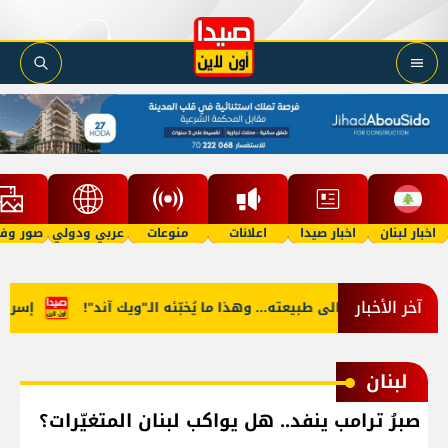
اخبار لبنان
اخبار صيدا
اعلانات
منوعات
عربي ودولي
صور وفي
آخر الأخبار
 آب يعود الى طبيعته... وهذا ما يُخبّئه الـ"ويك آند"!
إسرائيليّو
لبنان
صبرُ ترامب ينفد.. هل يواكب لبنان المتغيّرات؟