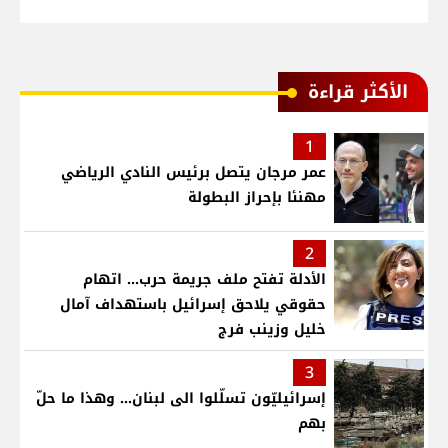
الأكثر قراءة
1
عمر مرجان يتصل برئيس النادي الرياضي
مهنئا بإحراز البطولة
2
الأدلة تفتح ملف جريمة حرب... اتهام
حقوقي يلاحق إسرائيل باستهداف آمال
خليل وزينب فرج
3
إسرائيليّون تسلّلوا الى لبنان... وهذا ما حلّ
بهم