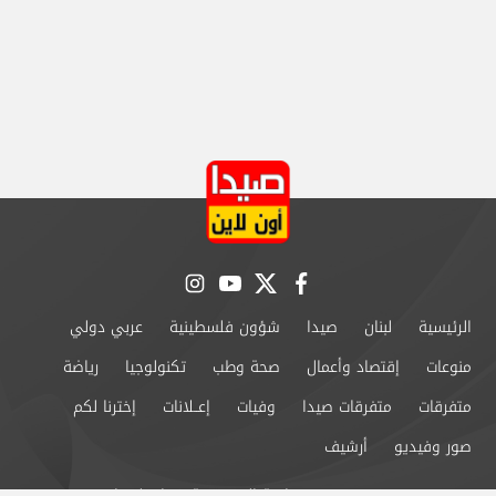
instagram
youtube
twitter
facebook
الرئيسية
لبنان
صيدا
شؤون فلسطينية
عربي دولي
منوعات
إقتصاد وأعمال
صحة وطب
تكنولوجيا
رياضة
متفرقات
متفرقات صيدا
وفيات
إعــلانات
إخترنا لكم
صور وفيديو
أرشيف
من نحن
سياسة الخصوصية
اتصل بنا