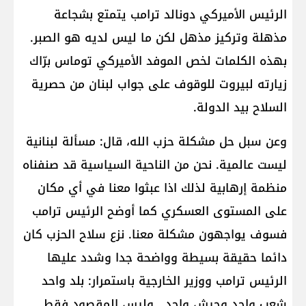
الرئيس الأميركي دونالد ترامب يتمتع بشجاعة
مذهلة وتركيز مذهل لكن ما ليس لديه هو الصبر.
بهذه الكلمات لخص الموفد الأميركي توماس برّاك
زيارته لبيروت للوقوف على جواب لبنان من حصرية
السلاح بيد الدولة.
وعن سبل حل مشكلة حزب الله، قال: مسألة لبنانية
ليست عالمية. نحن من الناحية السياسية قد صنفناه
منظمة إرهابية لذلك اذا عبثوا معنا في أي مكان
على المستوى العسكري كما أوضح الرئيس ترامب
فسوف يواجهون مشكلة معنا. نزع سلاح الحزب كان
دائما حقيقة بسيطة وواضحة جدا وشدد عليها
الرئيس ترامب ووزير الخارجية باستمرار: بلد واحد
شعب واحد وجيش واحد . وليس المقصود فقط