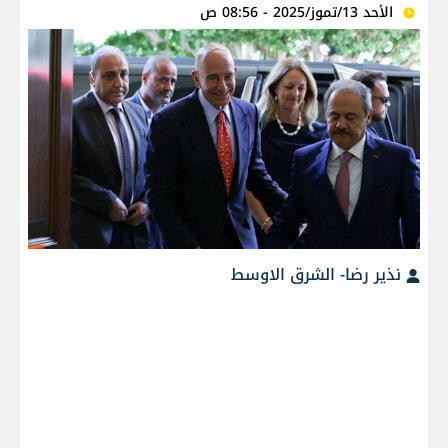
الأحد 13/تموز/2025 - 08:56 ص
نذير رضا- الشرق الاوسط