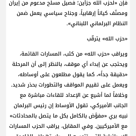
فإن «لحزب الله جزأين؛ فصيل مسلّح مدعوم من إيران
ومصنّف كياناً إرهابياً، وجناح سياسي يعمل ضمن
النظام البرلماني اللبناني».
«حزب الله» يترقّب
ويراقب «حزب الله» من كثب، المسارات القائمة،
ويحتجب عن إبداء أي موقف، بالنظر إلى أن المرحلة
«دقيقة جداً»، كما يقول مطلعون على أوساطه،
ويعمل على تقييم المواقف والتطورات بحذر شديد.
وخلافاً لما أشيع عن الإعداد للقاءات مباشرة مع
الجانب الأميركي، تقول الأوساط إن رئيس البرلمان
نبيه بري «مفوَّض بالكامل بكل ما يتصل بالمحادثات»
مع الأميركيين. وفي المقابل، يراقب الحزب المسارات