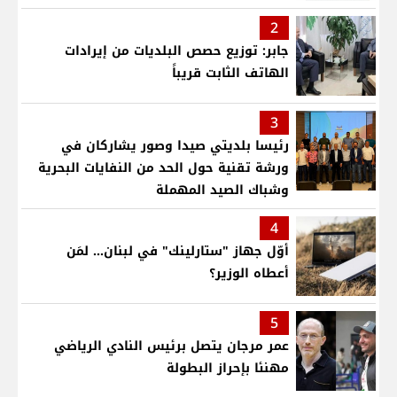
2
جابر: توزيع حصص البلديات من إيرادات
الهاتف الثابت قريباً
3
رئيسا بلديتي صيدا وصور يشاركان في
ورشة تقنية حول الحد من النفايات البحرية
وشباك الصيد المهملة
4
أوّل جهاز "ستارلينك" في لبنان... لمَن
أعطاه الوزير؟
5
عمر مرجان يتصل برئيس النادي الرياضي
مهنئا بإحراز البطولة