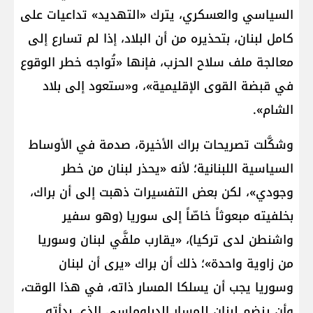
السياسي والعسكري، يترك «التهديد» تداعيات على
كامل لبنان، بتحذيره من أن البلاد، إذا لم تسارع إلى
معالجة ملف سلاح الحزب، فإنها «تُواجه خطر الوقوع
في قبضة القوى الإقليمية»، و«ستعود إلى بلاد
الشام».
وشكَّلت تصريحات براك الأخيرة، صدمة في الأوساط
السياسية اللبنانية؛ لأنه «يحذر لبنان من خطر
وجودي»، لكن بعض التفسيرات ذهبت إلى أن براك،
بخلفيته مبعوثاً خاصّاً إلى سوريا (وهو سفير
واشنطن لدى تركيا)، «يقارب ملفَّي لبنان وسوريا
من زاوية واحدة»؛ ذلك أن براك «يرى أن لبنان
وسوريا يجب أن يسلكا المسار ذاته، في هذا الوقت،
وأن ينضم لبنان للمسار الدبلوماسي الذي بدأته