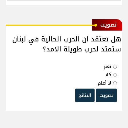
ﺗﺼﻮﻳﺖ
هل تعتقد ان الحرب الحالية في لبنان
ستمتد لحرب طويلة الامد؟
نعم
كلا
لا أعلم
تصويت
النتائج