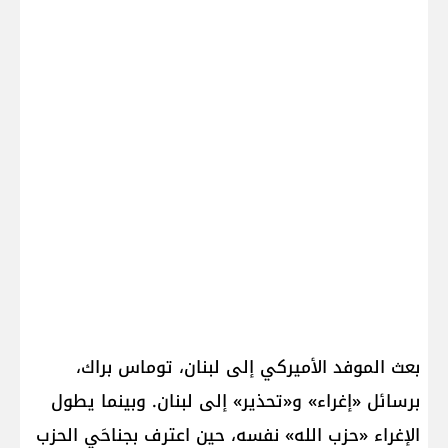
بعث الموفد الأميركي إلى لبنان، توماس براك،
برسائل «إغراء» و«تحذير» إلى لبنان. وبينما يطول
الإغراء «حزب الله» نفسه، حين اعترف بجناحَي الحزب