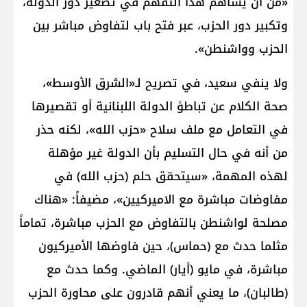
«من أن يساهم هذا التفهّم في تصغير دور الدولة،
وتكبير دور الحزب، عبر فتح باب لتفاوض مباشر بين
الحزب وواشنطن».
ولا ينفي سعيد، في تصريح لـ«الشرق الأوسط»،
صحة الكلام عن تباطؤ الدولة اللبنانية أو تقصيرها
في التعامل مع ملف سلاح «حزب الله»، لكنه حذر
من أنه في حال التسليم بأن الدولة غير مؤهلة
لهذه المهمة، «سيتحقق حلم (حزب الله) في
مفاوضات مباشرة مع الاميركيين»، مضيفاً: «هناك
مصلحة لواشنطن بالتفاوض مع الحزب مباشرة، تماماً
مثلما حدث مع (حماس)، حين فاوضها الأميركيون
مباشرة، في مايو (أيار) الماضي. وكما حدث مع
(طالبان)، ما يعني أنهم قادرون على محاورة الحزب