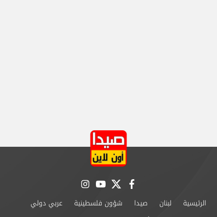
instagram
youtube
twitter
facebook
الرئيسية
لبنان
صيدا
شؤون فلسطينية
عربي دولي