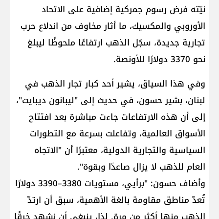
نيّته فرض رسوم جمركية إضافية على الاتحاد
الأوروبي والمكسيك، ما أثار مخاوف من اندلاع حرب
تجارية جديدة، سجّل الذهب ارتفاعًا ملحوظًا ليبلغ
نحو 3370 دولارًا للأونصة.
وفي هذا السياق، يشير أحد كبار تجار الذهب في
لبنان، بشير حسون، في حديث إلى "ليبانون ديبايت"،
إلى أن هذه الارتفاعات جاءت مباشرة بعد افتتاح
الأسواق العالمية، وتفاعلت بسرعة مع التطورات
السياسية والتجارية الدولية، معتبرًا أن "الاتجاه
العام للذهب لا يزال صاعدًا وبقوة".
وأضاف حسون: "برأيي، مستويات 3380–3390 دولارًا
تُعدّ مناطق مقاومة بالغة الأهمية، سبق أن ارتدّ
الذهب منها أكثر من مرة. لذا، ينبغي أن نشهد خرقًا