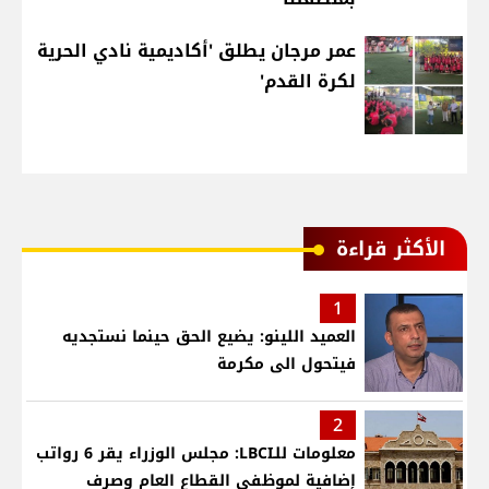
عمر مرجان يطلق 'أكاديمية نادي الحرية
لكرة القدم'
الأكثر قراءة
1
العميد اللينو: يضيع الحق حينما نستجديه
فيتحول الى مكرمة
2
معلومات للـLBCI: مجلس الوزراء يقر 6 رواتب
إضافية لموظفي القطاع العام وصرف