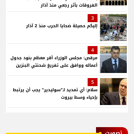
الفروقات بأثر رجعي منذ آذار
3
إليكم حصيلة ضحايا الحرب منذ 2 آذار
4
مرقص: مجلس الوزراء أقر معظم بنود جدول
أعماله ووافق على تفريغ شحنتي البنزين
5
سلام: أي تمديد لـ"سوليدير" يجب أن يرتبط
بإحياء وسط بيروت
ﺗﺼﻮﻳﺖ