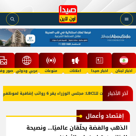
اخبار لبنان
اخبار صيدا
اعلانات
منوعات
عربي ودولي
صور وفي
آخر الأخبار
معلومات للـLBCI: مجلس الوزراء يقر 6 رواتب إضافية لموظفي القطاع العام وصرف الفروقات بأثر رجعي منذ آذار
إقتصاد وأعمال
الذهب والفضة يحلّقان عالميًا... ونصيحة