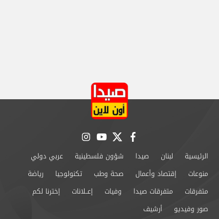
instagram
youtube
twitter
facebook
الرئيسية
لبنان
صيدا
شؤون فلسطينية
عربي دولي
منوعات
إقتصاد وأعمال
صحة وطب
تكنولوجيا
رياضة
متفرقات
متفرقات صيدا
وفيات
إعــلانات
إخترنا لكم
صور وفيديو
أرشيف