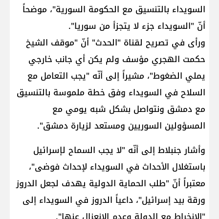
السويداء​ بالتنسيق مع الحكومة السورية"، موضحاً
أنّ "السويداء جزء لا يتجزأ من سوريا".
ورأى في تصريح لقناة "الحدث" أنّ "موقف الشيخ
حكمت الهجري مؤسف ولم يكن أي جانب خارجي
يملي الضغوط"، مشيراً إلى أنّه "يجب التعامل مع
السلاح في السويداء وفق خطة ملموسة بالتنسيق
مع دمشق ونتواصل بشكل شبه يومي مع
المسؤولين السوريين ومستعد لزيارة دمشق".
وأشار جنبلاط إلى أنّه "لا يجب السماح ل​إسرائيل​
باستغلال الأحداث في السويداء لإحداث فوضى"،
معتبراً أنّ "طلب الحماية الدولية يهدف لجعل الدروز
ورقة بيد إسرائيل"، داعياً الدروز في السويداء إلى
"الانخراط مع الدولة وعدم الانعزال عنها".