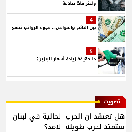
واعترافاتٌ صادمة
4
بين النائب والمواطن... فجوة الرواتب تتسع
5
ما حقيقة زيادة أسعار البنزين؟
ﺗﺼﻮﻳﺖ
هل تعتقد ان الحرب الحالية في لبنان
ستمتد لحرب طويلة الامد؟