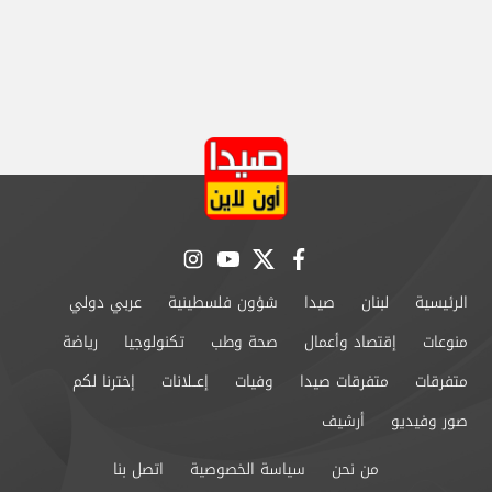
instagram
youtube
twitter
facebook
الرئيسية
لبنان
صيدا
شؤون فلسطينية
عربي دولي
منوعات
إقتصاد وأعمال
صحة وطب
تكنولوجيا
رياضة
متفرقات
متفرقات صيدا
وفيات
إعــلانات
إخترنا لكم
صور وفيديو
أرشيف
من نحن
سياسة الخصوصية
اتصل بنا