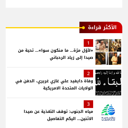
الأكثر قراءة
1
«لأوّل مرّة… ما منكون سوا»… تحية من
صيدا إلى زياد الرحباني
2
وفاة دايفيد علي غازي غريري، الدفن في
الولايات المتحدة الامريكية
3
مياه الجنوب: توقف التغذية عن صيدا
الاثنين... اليكم التفاصيل