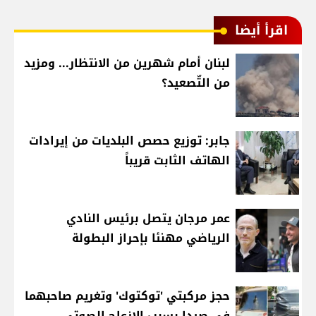
اقرأ أيضا
لبنان أمام شهرين من الانتظار... ومزيد
من التّصعيد؟
جابر: توزيع حصص البلديات من إيرادات
الهاتف الثابت قريباً
عمر مرجان يتصل برئيس النادي
الرياضي مهنئا بإحراز البطولة
حجز مركبتي 'توكتوك' وتغريم صاحبهما
في صيدا بسبب الإزعاج الصوتي