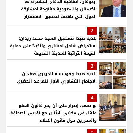
أردوغان: اتفاقية الدفاع المشترك مع
باكستان والسعودية مفتوحة لمشاركة
الدول التي تهدف لتحقيق الاستقرار
بمنطقتنا
2
بلدية صيدا تستقبل السيد محمد زيدان:
استعراض شامل لمشاريع وتأكيدٌ على حماية
القيمة التراثية للمدينة القديمة
3
بلدية صيدا ومؤسسة الحريري تعقدان
الاجتماع التشاوري الأول للمرصد الحضري
4
بو صعب: إصرار على أن يمر قانون العفو
ولقاء في مكتبي الاثنين مع نقيبي الصحافة
والمحررين حول قانون الاعلام