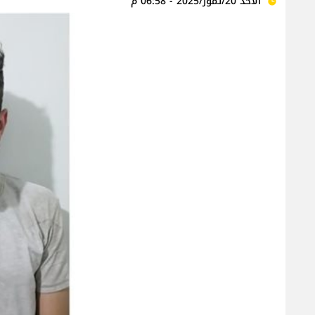
الأحد 20/تموز/2025 - 06:58 م