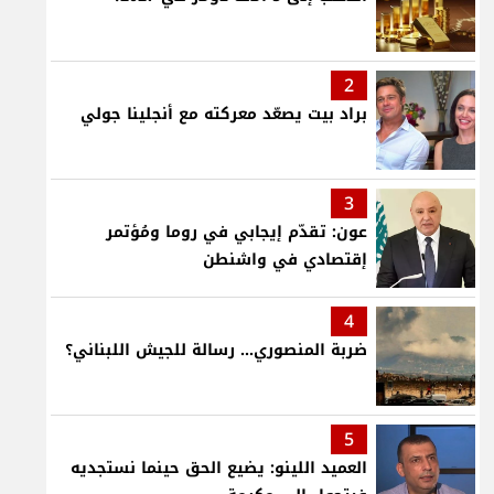
2
براد بيت يصعّد معركته مع أنجلينا جولي
3
عون: تقدّم إيجابي في روما ومُؤتمر
إقتصادي في واشنطن
4
ضربة المنصوري... رسالة للجيش اللبناني؟
5
العميد اللينو: يضيع الحق حينما نستجديه