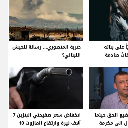
ً على بناته
ضربة المنصوري... رسالة للجيش
اتٌ صادمة
اللبناني؟
يضيع الحق حينما
انخفاض سعر صفيحتي البنزين 7
ل الى مكرمة
آلاف ليرة وارتفاع المازوت 10