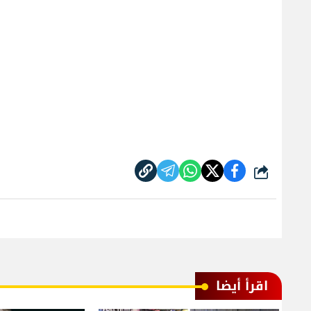
شارك
اقرأ أيضا