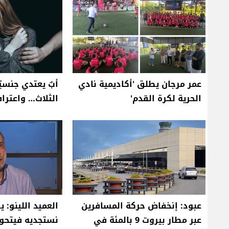
عمر مرجان يطلق 'أكاديمية نادي
أبٌ يعتدي جنسيّا
الحرية لكرة القدم'
الثلاث… واعتراف
عبود: إنخفاض حركة المسافرين
العميد اللينو: 
عبر مطار بيروت 9 بالمئة في
نستجديه فيتحو