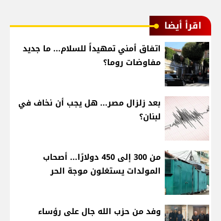
اقرأ أيضا
اتفاق أمني تمهيداً للسلام... ما جديد
مفاوضات روما؟
بعد زلزال مصر... هل يجب أن نخاف في
لبنان؟
من 300 إلى 450 دولارًا... أصحاب
المولدات يستغلون موجة الحر
وفد من حزب الله جال على رؤساء