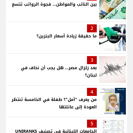
بين النائب والمواطن... فجوة الرواتب تتسع
2
ما حقيقة زيادة أسعار البنزين؟
3
بعد زلزال مصر... هل يجب أن نخاف في
لبنان؟
4
من يعرف "أمل"؟ طفلة في الخامسة تنتظر
العودة إلى عائلتها
5
الجامعات اللبنانية في تصنيف UNIRANKS