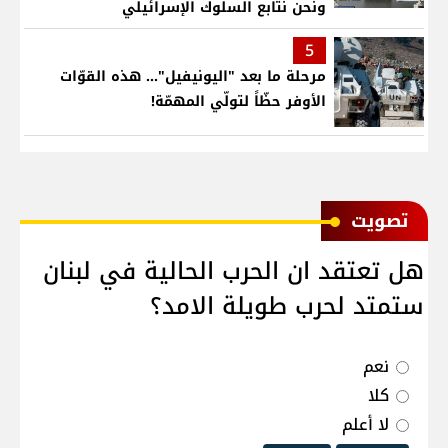
ونحن نتابع السلوك الإسرائيلي
5
مرحلة ما بعد "اليونيفيل"... هذه القوّات
الأوفر حظّاً لتولّي المهمّة!
ﺗﺼﻮﻳﺖ
هل تعتقد ان الحرب الحالية في لبنان
ستمتد لحرب طويلة الامد؟
نعم
كلا
لا أعلم