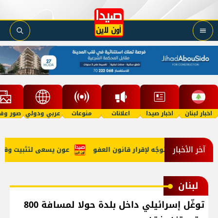
اخبار لبنان
اخبار صيدا
اعلانات
منوعات
عربي ودولي
صور وفي
آخر الأخبار
نهي الحرب وتوجُه لإقرار قانون العفو
عون يسعى لتثبيت وقف النار
لبنان
توغّل إسرائيلي داخل بلدة حولا لمسافة 800