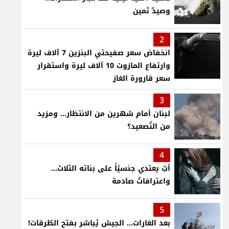
وصيدٌ ثمين
2
انخفاض سعر صفيحتي البنزين 7 آلاف ليرة
وارتفاع المازوت 10 آلاف ليرة واستقرار
سعر قارورة الغاز
3
لبنان أمام شهرين من الانتظار... ومزيد
من التّصعيد؟
4
أبٌ يعتدي جنسيّاً على بناته الثلاث…
واعترافاتٌ صادمة
5
بعد الغارات... الجيش يُباشر بفتح الطّرقات!