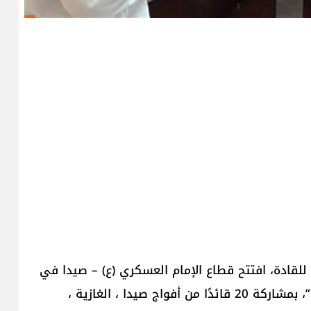
ل للقادة، افتتح قطاع الإمام العسكري (ع) – صيدا في
كشافة الإمام المهدي(عج) دورة “قائد – مستوى أول”، بمشاركة 20 قائدًا من أفواج صيدا ، الغازية ،