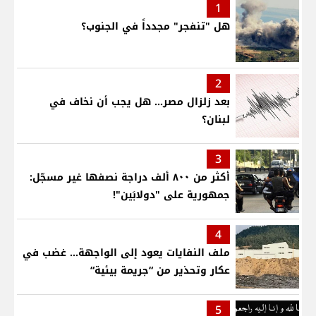
1
هل "تنفجر" مجدداً في الجنوب؟
2
بعد زلزال مصر... هل يجب أن نخاف في
لبنان؟
3
أكثر من ٨٠٠ ألف دراجة نصفها غير مسجّل:
جمهورية على "دولابَين"!
4
ملف النفايات يعود إلى الواجهة… غضب في
عكار وتحذير من “جريمة بيئية“
5