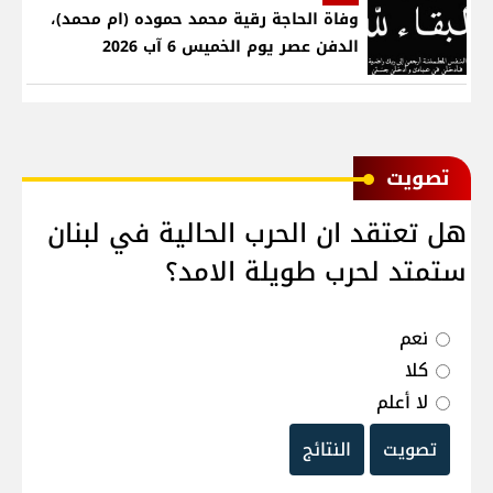
وفاة الحاجة رقية محمد حموده (ام محمد)،
الدفن عصر يوم الخميس 6 آب 2026
ﺗﺼﻮﻳﺖ
هل تعتقد ان الحرب الحالية في لبنان
ستمتد لحرب طويلة الامد؟
نعم
كلا
لا أعلم
تصويت
النتائج