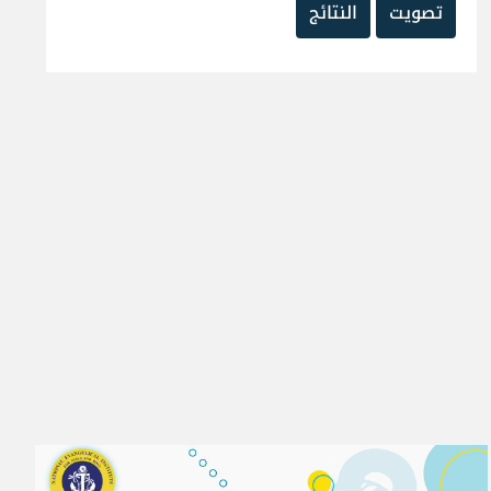
تصويت
النتائج