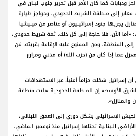
جز ودبابات كما كان الأمر قبل تحرير جنوب لبنان في
ت هناك معابر إلى منطقة الشريط الحدودي، وحواجز طيارة
ازل يجريها جنود إسرائيليون أو عناصر من ميليشيا
: «أما الآن، فلا حاجة إلى كل ذلك. ثمة شريط حدودي،
لى المنطقة، ومَن الممنوع عليه الإقامة بقريته. مَن
زل عما إذا كان من (حزب الله) أم مدني ومزارع
ن إسرائيل شكلت حزاماً أمنياً، عبر الاستهدافات
«الشرق الأوسط» إن المنطقة الحدودية «باتت منطقة
ن والمنازل».
 الجيش الإسرائيلي بشكل دوري إلى العمق اللبناني،
أراضي اللبنانية تحتلها إسرائيل منذ نوفمبر الماضي،