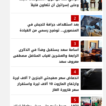
وعلى إسرائيل أن تتعاون قليلاً
2
بعد استهداف جرافة للجيش في
المنصوري... توضيح رسمي من القيادة
3
أسامة سعد يستقبل وفدًا في الذكرى
الرابعة والعشرين لغياب المناضل مصطفى
معروف سعد
4
انخفاض سعر صفيحتي البنزين 7 آلاف ليرة
وارتفاع المازوت 10 آلاف ليرة واستقرار
سعر قارورة الغاز
5