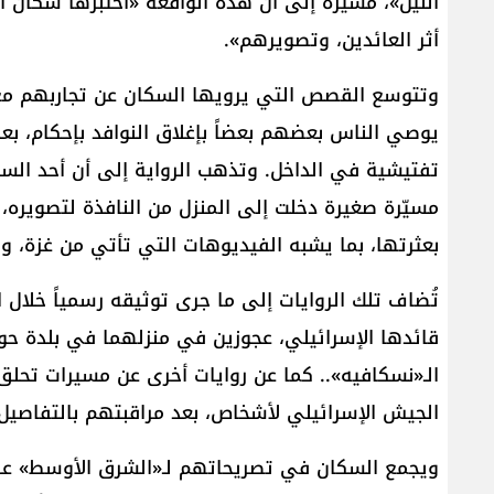
الليل»، مشيرة إلى أن هذه الواقعة «اختبرها سكان آخرو
أثر العائدين، وتصويرهم».
وتتوسع القصص التي يرويها السكان عن تجاربهم مع ا
يوصي الناس بعضهم بعضاً بإغلاق النوافد بإحكام، بعد 
تفتيشية في الداخل. وتذهب الرواية إلى أن أحد الس
مسيّرة صغيرة دخلت إلى المنزل من النافذة لتصويره،
بعثرتها، بما يشبه الفيديوهات التي تأتي من غزة، وت
تُضاف تلك الروايات إلى ما جرى توثيقه رسمياً خلال ا
قائدها الإسرائيلي، عجوزين في منزلهما في بلدة حول
الـ«نسكافيه».. كما عن روايات أخرى عن مسيرات تحلق
الجيش الإسرائيلي لأشخاص، بعد مراقبتهم بالتفاصيل
ويجمع السكان في تصريحاتهم لـ«الشرق الأوسط» عل