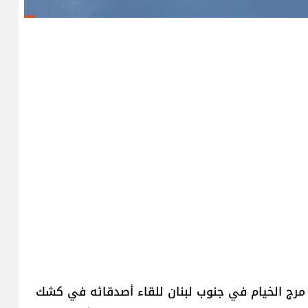
ة على وصول حسن (34 عاماً) إلى مرج الخيام في جنوب لبنان للقاء أصدقائه في كشك