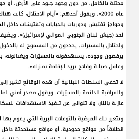
محتلة بالكامل، من دون وجود جنود على الأرض، أو حوا
عام 2000». ويقول أحدهم: «أيام الاحتلال، كان
وحواجز تفتيش ودوريات بالدبابات وتفتيشات داخل المن
لحد (جيش لبنان الجنوبي الموالي لإسرائيل)». ويضيف
واحتلال بالمسيرات. يحددون مَن المسموح له بالدخول إ
يرفضون وجوده، يستهدفونه بالمسيّرات ويغتالونه، بمع
وعامل صيانة وفلاح يريد الإقامة بمنزله».
لا تخفي السلطات اللبنانية أن هذه الوقائع تشير إلى أ
والمراقبة الدائمة بالمسيّرات. ويقول مصدر أمني لـ
عازلة بالنار، ولا تتوانى عن تنفيذ الاستهدافات للسكا
وتتعزز تلك الفرضية بالتوغلات البرية التي يقوم بها
انطلاقاً من مواقع حدودية، أو مواقع مستحدثة داخل ال