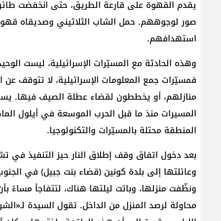
يقدم القهوة على قارعة الطريق، حتى انخفضت طائرة 
صور لوجوههم. حمل الشاب الثلاثيني وصديقاه قهوته
استهدافهم.
وهذه الحادثة مع المسيّرات الإسرائيلية، ليست الوح
فمسيّرات جمع المعلومات الإسرائيلية، لا تتوقف عن 
منازلهم، أو يخططون لقضاء عطلة الصيف فيها. يسم
المسيرات منذ ما قبل الحرب الموسعة في أيلول الم
المنطقة محتلة بالمسيّرات والتكنولوجيا.
بعد دخول اتفاق وقف إطلاق النار حيز التنفيذ في ت
وعائلتها إلى بلدة كونين (قضاء بنت جبيل) في الجنوب 
ونظّفت منزلها، وباتت ليلتها هناك، لتتفاجأ مساءً ب
محاولة لرصد المنزل من الداخل. تقول السيدة لـ«ال