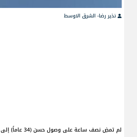
نذير رضا- الشرق الاوسط
لم تمضِ نصف ساع