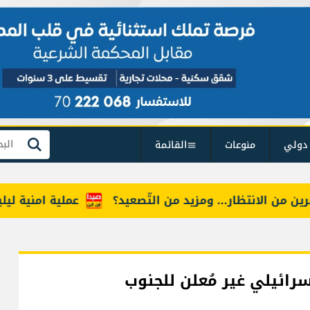
دولي
منوعات
القائمة
بحث
الانتظار... ومزيد من التّصعيد؟
عملية امنية ليلية ضد 
سرائيلي غير مُعلن للجنوب