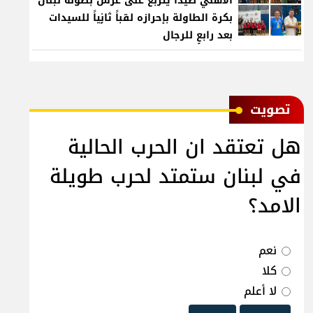
الأهلي صيدا يتربع على عرش بطولة لبنان
بكرة الطاولة بإحرازه لقباً ثانٍياً للسيدات
بعد رابعٍ للرجال
ﺗﺼﻮﻳﺖ
هل تعتقد ان الحرب الحالية
في لبنان ستمتد لحرب طويلة
الامد؟
نعم
كلا
لا أعلم