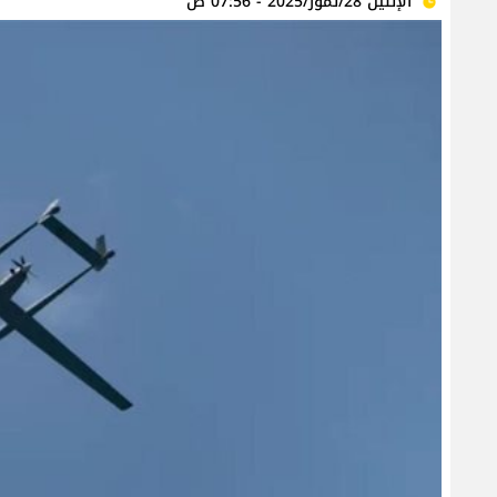
الإثنين 28/تموز/2025 - 07:56 ص