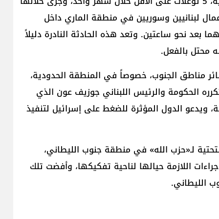
حيث وثقت «الوكالة الوطنية للإعلام» الرسمية اللبنانية، 5 توغلات على الأقل خلال شهر واحد، وجرى خلالها
 عمال لبنانيين وسوريين في منطقة الماري داخل
نهما بعد نحو ساعتين. وتعد هذه الحادثة النادرة دليلاً
ه محتل بالفعل.
ئر مناطق الجنوب، خصوصاً في المنطقة الحدودية،
رره الحكومة والرئيس اللبناني جوزيف عون الذي
لة، ويدعو الدول المؤثرة للضغط على إسرائيل لتنفيذ
التحتية لـ«حزب الله» في منطقة جنوب الليطاني،
راءات اللازمة حيالها لناحية تفكيكها، وأفضت تلك
وب الليطاني.