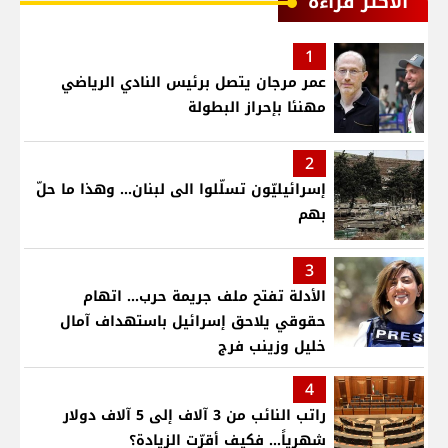
الأكثر قراءة
1
عمر مرجان يتصل برئيس النادي الرياضي
مهنئا بإحراز البطولة
2
إسرائيليّون تسلّلوا الى لبنان... وهذا ما حلّ
بهم
3
الأدلة تفتح ملف جريمة حرب... اتهام
حقوقي يلاحق إسرائيل باستهداف آمال
خليل وزينب فرج
4
راتب النائب من 3 آلاف إلى 5 آلاف دولار
شهرياً... فكيف أقرّت الزيادة؟