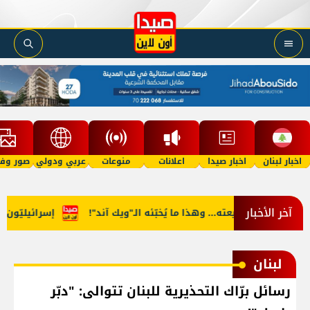
اخبار لبنان
اخبار صيدا
اعلانات
منوعات
عربي ودولي
صور وفي
آخر الأخبار
د الى طبيعته... وهذا ما يُخبّئه الـ"ويك آند"!
إسرائيليّون تسلّلو
لبنان
رسائل برّاك التحذيرية للبنان تتوالى: "دبّر