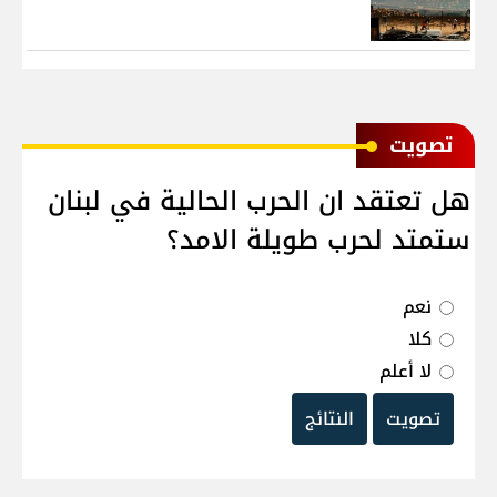
ﺗﺼﻮﻳﺖ
هل تعتقد ان الحرب الحالية في لبنان
ستمتد لحرب طويلة الامد؟
نعم
كلا
لا أعلم
تصويت
النتائج