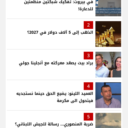
في بيروت: تفكيك شبكتين منظّمتين
للدعارة!
2
الذهب إلى 5 آلاف دولار في 2027؟
3
براد بيت يصعّد معركته مع أنجلينا جولي
4
العميد اللينو: يضيع الحق حينما نستجديه
فيتحول الى مكرمة
5
ضربة المنصوري... رسالة للجيش اللبناني؟