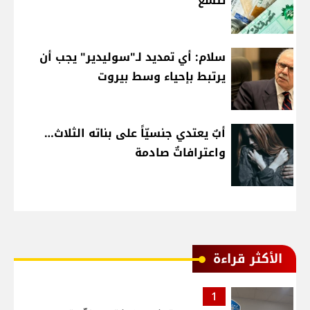
تتسع
سلام: أي تمديد لـ"سوليدير" يجب أن
يرتبط بإحياء وسط بيروت
أبٌ يعتدي جنسيّاً على بناته الثلاث…
واعترافاتٌ صادمة
الأكثر قراءة
1