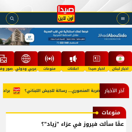
اخبار لبنان
اخبار صيدا
اعلانات
منوعات
عربي ودولي
صور وفي
آخر الأخبار
حقق"؟
ضربة المنصوري... رسالة للجيش اللبناني؟
براد بيت 
منوعات
عمَّا سألت فيروز في عزاء "زياد"؟