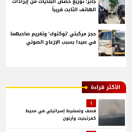
جابر: توزيع حصص البلديات من إيرادات
الهاتف الثابت قريباً
حجز مركبتي 'توكتوك' وتغريم صاحبهما
في صيدا بسبب الإزعاج الصوتي
الأكثر قراءة
1
قصف وتمشيط إسرائيلي في محيط
كفرتبنيت وأرنون