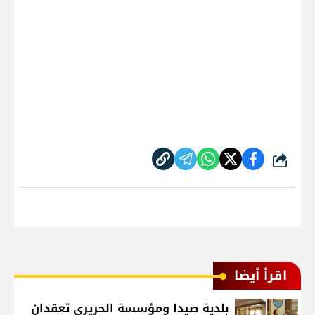
شارك
اقرأ أيضا
بلدية صيدا ومؤسسة الحريري تعقدان