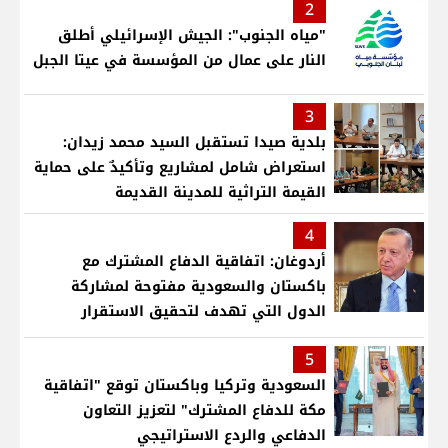
2
"مياه الجنوب": الجيش الإسرائيلي أطلق
النار على عمال من المؤسسة في عيتا الجبل
3
بلدية صيدا تستقبل السيد محمد زيدان:
استعراض شامل لمشاريع وتأكيدٌ على حماية
القيمة التراثية للمدينة القديمة
4
أردوغان: اتفاقية الدفاع المشترك مع
باكستان والسعودية مفتوحة لمشاركة
الدول التي تهدف لتحقيق الاستقرار
بمنطقتنا
5
السعودية وتركيا وباكستان توقع "اتفاقية
مكة للدفاع المشترك" لتعزيز التعاون
الدفاعي والردع الاستراتيجي