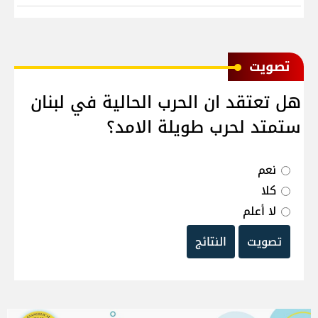
ﺗﺼﻮﻳﺖ
هل تعتقد ان الحرب الحالية في لبنان
ستمتد لحرب طويلة الامد؟
نعم
كلا
لا أعلم
تصويت
النتائج