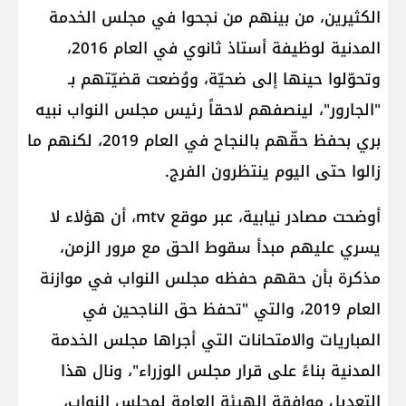
الكثيرين، من بينهم من نجحوا في مجلس الخدمة
المدنية لوظيفة أستاذ ثانوي في العام 2016،
وتحوّلوا حينها إلى ضحيّة، ووُضعت قضيّتهم بـ
"الجارور"، لينصفهم لاحقاً رئيس مجلس النواب نبيه
بري بحفظ حقّهم بالنجاح في العام 2019، لكنهم ما
زالوا حتى اليوم ينتظرون الفرج.
أوضحت مصادر نيابية، عبر موقع mtv، أن هؤلاء لا
يسري عليهم مبدأ سقوط الحق مع مرور الزمن،
مذكرة بأن حقهم حفظه مجلس النواب في موازنة
العام 2019، والتي "تحفظ حق الناجحين في
المباريات والامتحانات التي أجراها مجلس الخدمة
المدنية بناءً على قرار مجلس الوزراء"، ونال هذا
التعديل موافقة الهيئة العامة لمجلس النواب،