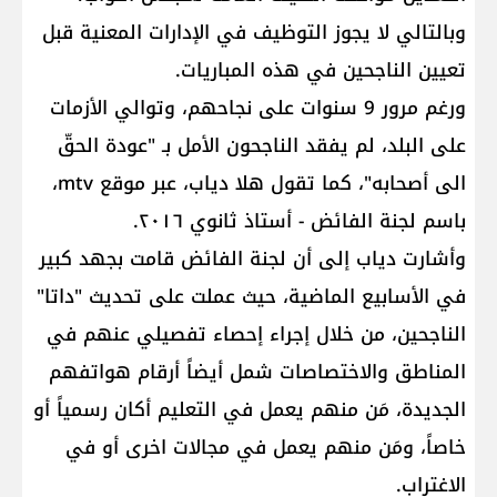
وبالتالي لا يجوز التوظيف في الإدارات المعنية قبل
تعيين الناجحين في هذه المباريات.
ورغم مرور 9 سنوات على نجاحهم، وتوالي الأزمات
على البلد، لم يفقد الناجحون الأمل بـ "عودة الحقّ
الى أصحابه"، كما تقول هلا دياب، عبر موقع mtv،
باسم لجنة الفائض - أستاذ ثانوي ٢٠١٦.
وأشارت دياب إلى أن لجنة الفائض قامت بجهد كبير
في الأسابيع الماضية، حيث عملت على تحديث "داتا"
الناجحين، من خلال إجراء إحصاء تفصيلي عنهم في
المناطق والاختصاصات شمل أيضاً أرقام هواتفهم
الجديدة، مَن منهم يعمل في التعليم أكان رسمياً أو
خاصاً، ومَن منهم يعمل في مجالات اخرى أو في
الاغتراب.