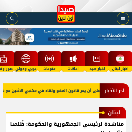
اخبار لبنان
اخبار صيدا
اعلانات
منوعات
عربي ودولي
صور وفي
آخر الأخبار
 صعب: إصرار على أن يمر قانون العفو ولقاء في مكتبي الاثنين مع نقيبي 
لبنان
مناشدة لرئيسَي الجمهورية والحكومة: ظُلمنا