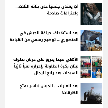
أبٌ يعتدي جنسيّاً على بناته الثلاث…
واعترافاتٌ صادمة
بعد استهداف جرافة للجيش في
المنصوري... توضيح رسمي من القيادة
الأهلي صيدا يتربع على عرش بطولة
لبنان بكرة الطاولة بإحرازه لقباً ثانٍياً
للسيدات بعد رابعٍ للرجال
بعد الغارات... الجيش يُباشر بفتح
الطّرقات!