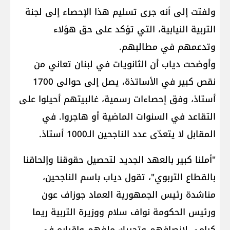
ولفتت إلى أنه جرى تسليم هذا الإحصاء إلى لجنة
التربية النيابية، التي تؤكد على حق هؤلاء
وتدعمهم في مطالبهم.
وأوضحت دياب أن الثانويات في لبنان تعاني من
نقص كبير في الأساتذة، يصل إلى حوالى 1700
أستاذ، وفق إحصاءات رسمية، غالبيتهم أحيلوا على
التقاعد في السنوات الماضية أو هاجروا. في
المقابل لا يتعدّى عدد الناجحين الـ1000 أستاذ.
"أملنا كبير بالعهد الجديد لتحصيل حقوقنا وإلحاقنا
بالقطاع التربوي"، تقول دياب باسم الناجحين،
مناشدة رئيس الجمهورية العماد جوزاف عون
ورئيس الحكومة نواف سلام ووزيرة التربية ريما
كرامي لإنصافهم وتحريك ملفهم وإقراره في