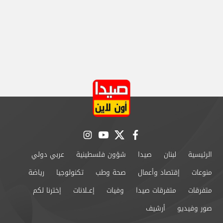
instagram
youtube
twitter
facebook
الرئيسية
لبنان
صيدا
شؤون فلسطينية
عربي دولي
منوعات
إقتصاد وأعمال
صحة وطب
تكنولوجيا
رياضة
متفرقات
متفرقات صيدا
وفيات
إعــلانات
إخترنا لكم
صور وفيديو
أرشيف