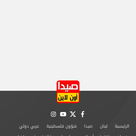
instagram
youtube
twitter
facebook
الرئيسية
لبنان
صيدا
شؤون فلسطينية
عربي دولي