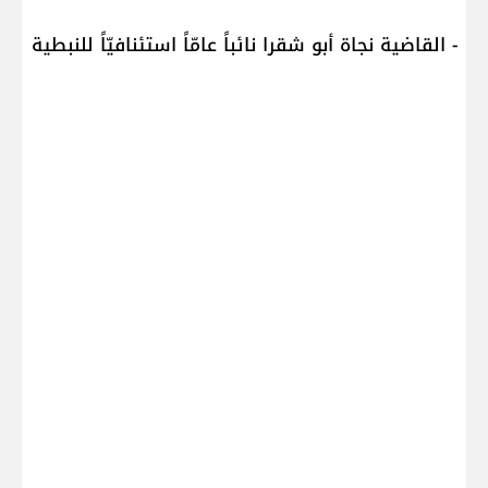
- القاضية نجاة أبو شقرا نائباً عامّاً استئنافيّاً للنبطية