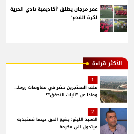
عمر مرجان يطلق 'أكاديمية نادي الحرية
لكرة القدم'
الأكثر قراءة
1
ملف المحتجزين حضر في مفاوضات روما...
وماذا عن "آليات التحقق"؟
2
العميد اللينو: يضيع الحق حينما نستجديه
فيتحول الى مكرمة