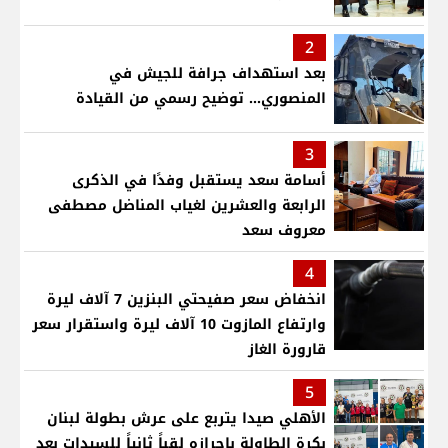
2
بعد استهداف جرافة للجيش في
المنصوري... توضيح رسمي من القيادة
3
أسامة سعد يستقبل وفدًا في الذكرى
الرابعة والعشرين لغياب المناضل مصطفى
معروف سعد
4
انخفاض سعر صفيحتي البنزين 7 آلاف ليرة
وارتفاع المازوت 10 آلاف ليرة واستقرار سعر
قارورة الغاز
5
الأهلي صيدا يتربع على عرش بطولة لبنان
بكرة الطاولة بإحرازه لقباً ثانٍياً للسيدات بعد