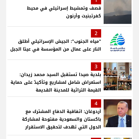
1
قصف وتمشيط إسرائيلي في محيط
كفرتبنيت وأرنون
2
"مياه الجنوب": الجيش الإسرائيلي أطلق
النار على عمال من المؤسسة في عيتا الجبل
3
بلدية صيدا تستقبل السيد محمد زيدان:
استعراض شامل لمشاريع وتأكيدٌ على حماية
القيمة التراثية للمدينة القديمة
4
أردوغان: اتفاقية الدفاع المشترك مع
باكستان والسعودية مفتوحة لمشاركة
الدول التي تهدف لتحقيق الاستقرار
بمنطقتنا