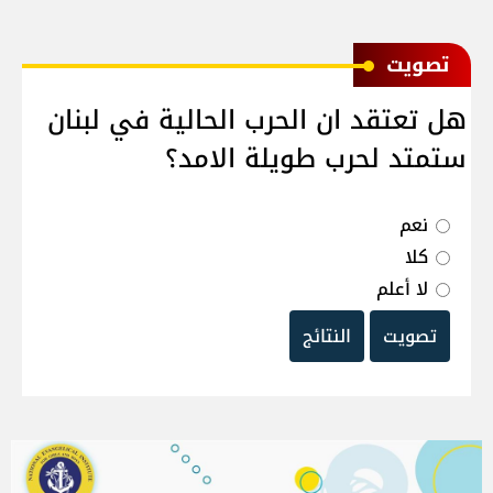
ﺗﺼﻮﻳﺖ
هل تعتقد ان الحرب الحالية في لبنان
ستمتد لحرب طويلة الامد؟
نعم
كلا
لا أعلم
تصويت
النتائج