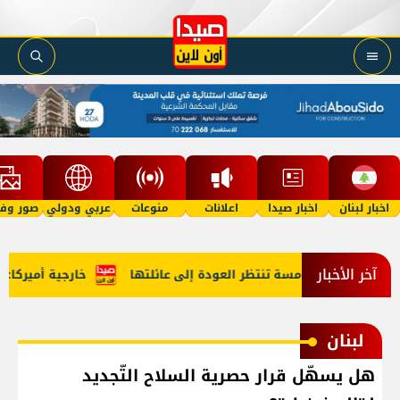
اخبار لبنان
اخبار صيدا
اعلانات
منوعات
عربي ودولي
صور وفي
آخر الأخبار
فلة في الخامسة تنتظر العودة إلى عائلتها
خارجية أميركا: لبنا
لبنان
هل يسهّل قرار حصرية السلاح التّجديد