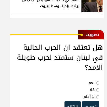
سلام: أي تمديد لـ"سوليدير" يجب أن
يرتبط بإحياء وسط بيروت
ﺗﺼﻮﻳﺖ
هل تعتقد ان الحرب الحالية
في لبنان ستمتد لحرب طويلة
الامد؟
نعم
كلا
لا أعلم
تصويت
النتائج