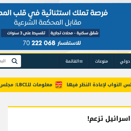
دولي
منوعات
القائمة
بحث
واب لإعادة النظر فيها
معلومات للـLBCI: مجلس الوزراء يقر 6 رواتب إضافية لموظفي القطاع العام وصرف الفروقات بأثر رجعي منذ آذار
اسرائيل تزعم!