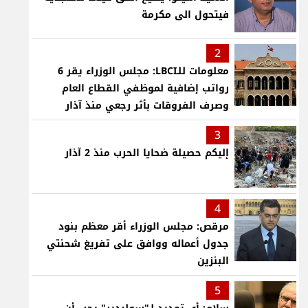
فيتحول الى مكرمة
2
معلومات للـLBCI: مجلس الوزراء يقر 6
رواتب إضافية لموظفي القطاع العام
وصرف الفروقات بأثر رجعي منذ آذار
3
إليكم حصيلة ضحايا الحرب منذ 2 آذار
4
مرقص: مجلس الوزراء أقر معظم بنود
جدول أعماله ووافق على تفريغ شحنتي
البنزين
5