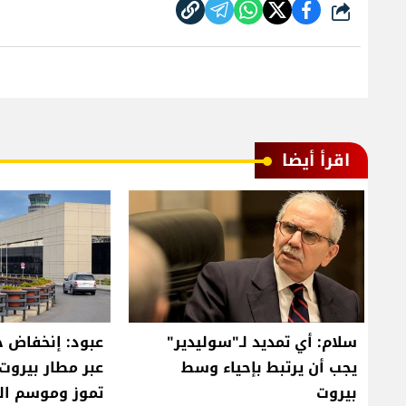
شارك
اقرأ أيضا
سلام: أي تمديد لـ"سوليدير"
عبود: إنخفاض ح
يجب أن يرتبط بإحياء وسط
بيروت
تموز وموسم ا