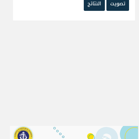
تصويت
النتائج