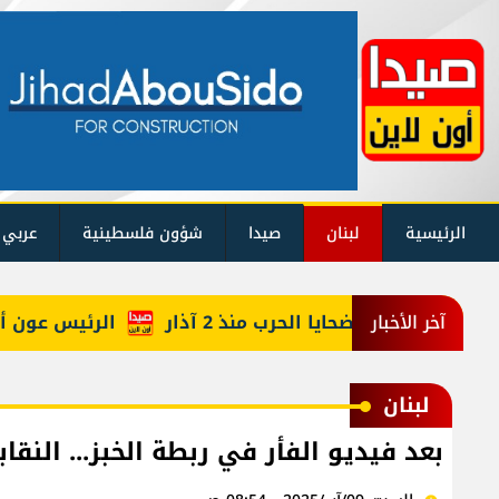
الرئيسية
لبنان
صيدا
شؤون فلسطينية
عربي 
يكم حصيلة ضحايا الحرب منذ 2 آذار
الرئيس عون أعاد أر
آخر الأخبار
لبنان
بعد فيديو الفأر في ربطة الخبز... النقاب