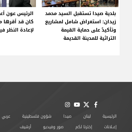
بلدية صيدا تستقبل السيد محمد
الرئيس عون أعا
زيدان: استعراض شامل لمشاريع
كان قد أقرها م
وتأكيدٌ على حماية القيمة
لإعادة النظر في
التراثية للمدينة القديمة
instagram
youtube
twitter
facebook
الرئيسية
لبنان
صيدا
شؤون فلسطينية
عربي 
إعــلانات
إخترنا لكم
صور وفيديو
أرشيف