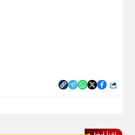
شارك
اقرأ أيضا