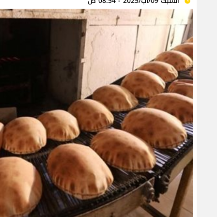
السبت 09/آب/2025 - 08:54 ص