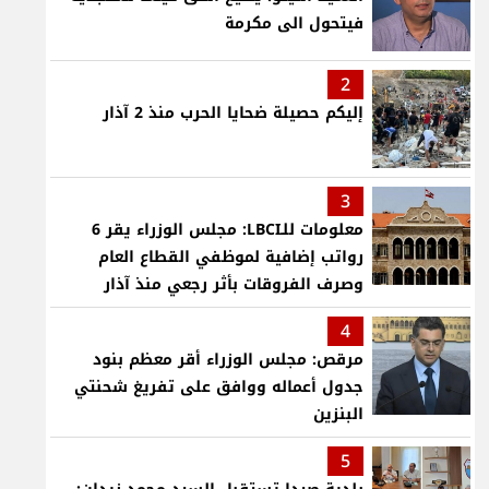
فيتحول الى مكرمة
2
إليكم حصيلة ضحايا الحرب منذ 2 آذار
3
معلومات للـLBCI: مجلس الوزراء يقر 6
رواتب إضافية لموظفي القطاع العام
وصرف الفروقات بأثر رجعي منذ آذار
4
مرقص: مجلس الوزراء أقر معظم بنود
جدول أعماله ووافق على تفريغ شحنتي
البنزين
5