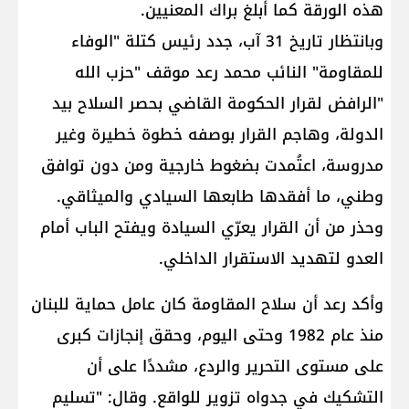
هذه الورقة كما أبلغ براك المعنيين.
وبانتظار تاريخ 31 آب، جدد رئيس كتلة "الوفاء
للمقاومة" النائب محمد رعد موقف "حزب الله
"الرافض لقرار الحكومة القاضي بحصر السلاح بيد
الدولة، وهاجم القرار بوصفه خطوة خطيرة وغير
مدروسة، اعتُمدت بضغوط خارجية ومن دون توافق
وطني، ما أفقدها طابعها السيادي والميثاقي.
وحذر من أن القرار يعرّي السيادة ويفتح الباب أمام
العدو لتهديد الاستقرار الداخلي.
وأكد رعد أن سلاح المقاومة كان عامل حماية للبنان
منذ عام 1982 وحتى اليوم، وحقق إنجازات كبرى
على مستوى التحرير والردع، مشددًا على أن
التشكيك في جدواه تزوير للواقع. وقال: "تسليم