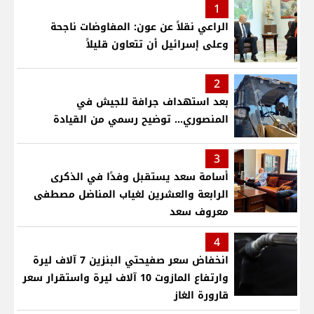
1
الراعي نقلاً عن عون: المفاوضات ناجحة
وعلى إسرائيل أن تتعاون قليلاً
2
بعد استهداف جرافة للجيش في
المنصوري... توضيح رسمي من القيادة
3
أسامة سعد يستقبل وفدًا في الذكرى
الرابعة والعشرين لغياب المناضل مصطفى
معروف سعد
4
انخفاض سعر صفيحتي البنزين 7 آلاف ليرة
وارتفاع المازوت 10 آلاف ليرة واستقرار سعر
قارورة الغاز