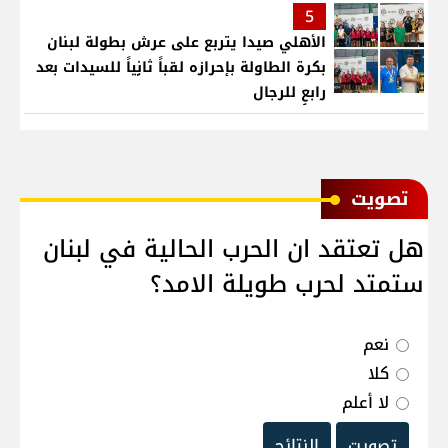
5
الأهلي صيدا يتربع على عرش بطولة لبنان
بكرة الطاولة بإحرازه لقباً ثانٍياً للسيدات بعد
رابعٍ للرجال
ﺗﺼﻮﻳﺖ
هل تعتقد ان الحرب الحالية في لبنان
ستمتد لحرب طويلة الامد؟
نعم
كلا
لا أعلم
تصويت
النتائج