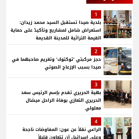
1
بلدية صيدا تستقبل السيد محمد زيدان:
استعراض شامل لمشاريع وتأكيدٌ على حماية
القيمة التراثية للمدينة القديمة
2
حجز مركبتي 'توكتوك' وتغريم صاحبهما في
صيدا بسبب الإزعاج الصوتي
3
بهية الحريري تقدم بإسم الرئيس سعد
الحريري التعازي بوفاة الراحل ميشال
معلولي
4
الراعي نقلاً عن عون: المفاوضات ناجحة
وعلى إسرائيل أن تتعاون قليلاً