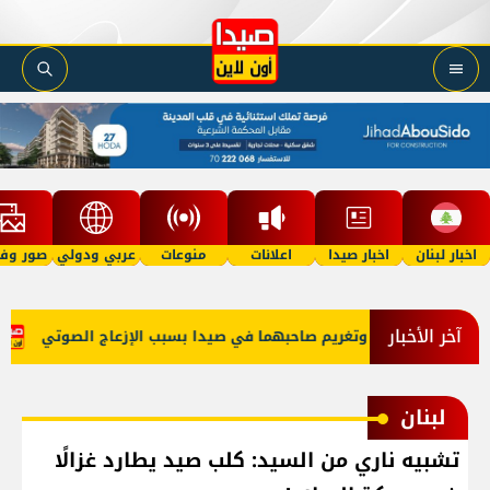
اخبار لبنان
اخبار صيدا
اعلانات
منوعات
عربي ودولي
صور وفي
آخر الأخبار
بتي 'توكتوك' وتغريم صاحبهما في صيدا بسبب الإزعاج الصوتي
عبو
لبنان
تشبيه ناري من السيد: كلب صيد يطارد غزالًا