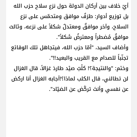
أيّ خلاف بين أركان الدولة حول نزع سلاح حزب الله
بل توزيع أدوار: طرَفٌ موافق ومتحمّس على نزع
السلاح، وآخر موافقٌ ومعتدلٌ شكلاً على نزعه، وثالث
موافقٌ مُضطراً ومعترضٌ شَكلاً".
وأضاف السيد، "أمّا حزب الله، فيتجاهل تلك الوقائع
تجنّباً للصدام مع القريب والبعيد!!".
وختم: "والنتيجة؟! كلْبُ صيْد طاردَ غزالاً، قال الغزال
لن تطالني، قال الكلب لماذا؟!أجابه الغزال أنا اركض
عن نفسي وأنتَ تركُض عن الصَيّاد".