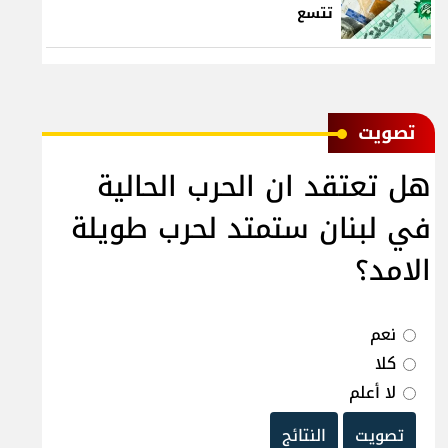
تتسع
ﺗﺼﻮﻳﺖ
هل تعتقد ان الحرب الحالية
في لبنان ستمتد لحرب طويلة
الامد؟
نعم
كلا
لا أعلم
تصويت
النتائج