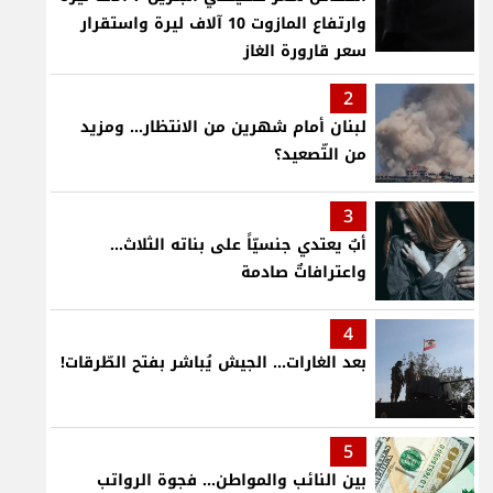
وارتفاع المازوت 10 آلاف ليرة واستقرار
سعر قارورة الغاز
2
لبنان أمام شهرين من الانتظار... ومزيد
من التّصعيد؟
3
أبٌ يعتدي جنسيّاً على بناته الثلاث…
واعترافاتٌ صادمة
4
بعد الغارات... الجيش يُباشر بفتح الطّرقات!
5
بين النائب والمواطن... فجوة الرواتب