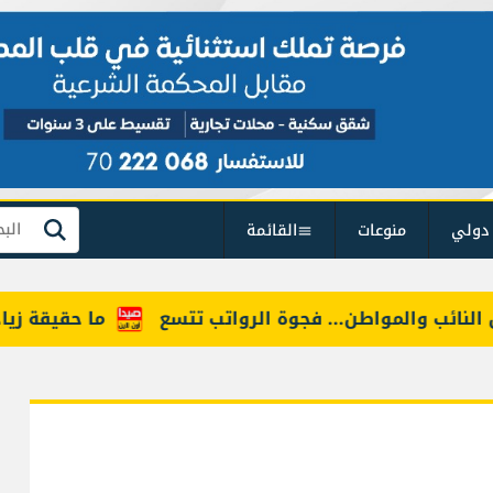
دولي
منوعات
القائمة
بحث
ئب والمواطن... فجوة الرواتب تتسع
ما حقيقة زيادة أس