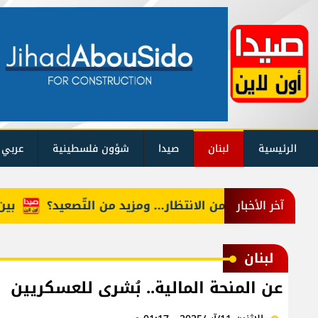
الرئيسية
لبنان
صيدا
شؤون فلسطينية
عربي 
أمام شهرين من الانتظار... ومزيد من التّصعيد؟
بين النا
آخر الأخبار
لبنان
عن المنحة المالية.. بُشرى للعسكريين