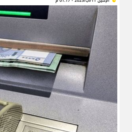
الإثنين 11/آب/2025 - 01:17 م