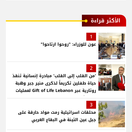
الأكثر قراءة
1
عون للوزراء: "روحوا ارتاحوا"
2
'من القلب إلى القلب' مبادرة إنسانية تنقذ
حياة طفلين تكريماً لذكرى منير جبر وهبة
روتارية عبر Gift of Life Lebanon لعمليات
قلب لأطفال في مستشفى حمود الجامعي
3
محلقات اسرائيلية رمت مواد حارقة على
جبل عين التينة في البقاع الغربي