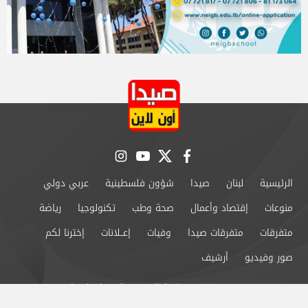
instagram
youtube
twitter
facebook
الرئيسية
لبنان
صيدا
شؤون فلسطينية
عربي دولي
منوعات
إقتصاد وأعمال
صحة وطب
تكنولوجيا
رياضة
متفرقات
متفرقات صيدا
وفيات
إعــلانات
إخترنا لكم
صور وفيديو
أرشيف
من نحن
سياسة الخصوصية
اتصل بنا