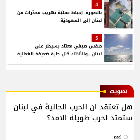
4
بالصورة: إحباط عمليّة تهريب مخدّرات من
لبنان إلى السعوديّة!
5
طقس صيفي معتاد يسيطر على
لبنان...والثلاثاء كتل حارة ضعيفة الفعالية
ﺗﺼﻮﻳﺖ
هل تعتقد ان الحرب الحالية في لبنان
ستمتد لحرب طويلة الامد؟
نعم