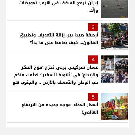
إيران ترفع السقف في هرمز: تعويضات
وإلّا...
3
أرصفة صيدا بين إزالة التعديات وتطبيق
القانون... كيف نحافظ على ما بدأ؟
4
غسان سركيس يرعى تخرّج 'فوج الفكر
والإبداع' في 'ثانوية السفير': تعلّمت منكم
حب الوطن والتمسك بالأرض .. والجنوب هو
عزة وكرامة لبنان
5
أسعار الغذاء: موجة جديدة من الارتفاع
العالمي!