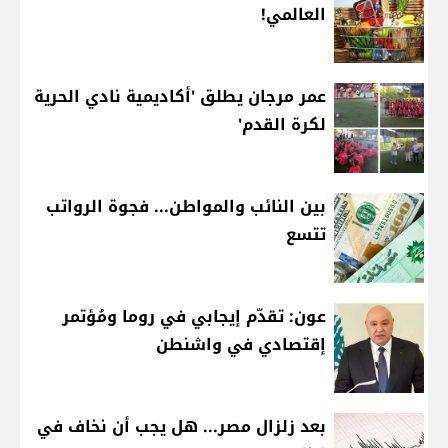
العالمي!
عمر مرجان يطلق 'أكاديمية نادي الحرية
لكرة القدم'
بين النائب والمواطن... فجوة الرواتب
تتسع
عون: تقدّم إيجابي في روما ومُؤتمر
إقتصادي في واشنطن
بعد زلزال مصر... هل يجب أن نخاف في