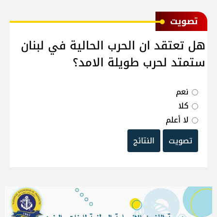
ﺗﺼﻮﻳﺖ
هل تعتقد ان الحرب الحالية في لبنان
ستمتد لحرب طويلة الامد؟
نعم
كلا
لا أعلم
تصويت
النتائج