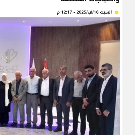
السبت 16/آب/2025 - 12:17 م