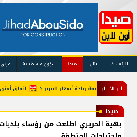
الرئيسية
لبنان
صيدا
شؤون فلسطينية
عربي 
ما حقيقة زيادة أسعار البنزين؟
اتفاق أمني تمهيداً ل
آخر الأخبار
صيدا
بهية الحريري اطلعت من رؤساء بلديات 
واحتياجات المنطقة