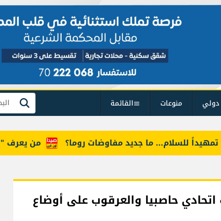
دولي
منوعات
القائمة
بحث
لسلام... ما جديد مفاوضات روما؟
من يعرف "أمل"؟ طفل
اتحادي حاصبيا والعرقوب على أوضاع