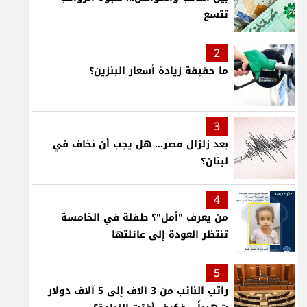
تتسع
2
ما حقيقة زيادة أسعار البنزين؟
3
بعد زلزال مصر... هل يجب أن نخاف في
لبنان؟
4
من يعرف "أمل"؟ طفلة في الخامسة
تنتظر العودة إلى عائلتها
5
راتب النائب من 3 آلاف إلى 5 آلاف دولار