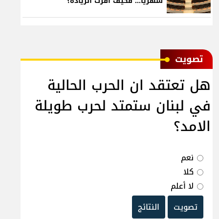
شهرياً... فكيف أقرّت الزيادة؟
ﺗﺼﻮﻳﺖ
هل تعتقد ان الحرب الحالية
في لبنان ستمتد لحرب طويلة
الامد؟
نعم
كلا
لا أعلم
تصويت
النتائج