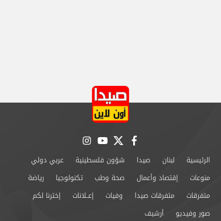
instagram
youtube
twitter
facebook
الرئيسية
لبنان
صيدا
شؤون فلسطينية
عربي دولي
منوعات
إقتصاد وأعمال
صحة وطب
تكنولوجيا
رياضة
متفرقات
متفرقات صيدا
وفيات
إعــلانات
إخترنا لكم
صور وفيديو
أرشيف