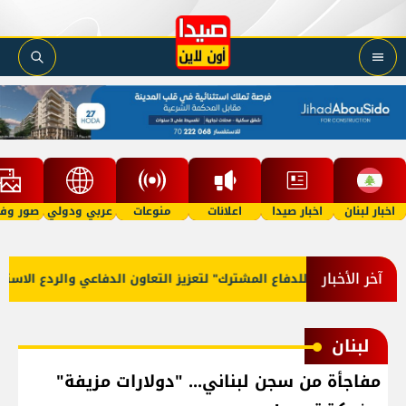
اخبار لبنان
اخبار صيدا
اعلانات
منوعات
عربي ودولي
صور وفي
آخر الأخبار
تفاقية مكة للدفاع المشترك" لتعزيز التعاون الدفاعي والردع الاستراتيج
لبنان
مفاجأة من سجن لبناني... "دولارات مزيفة"