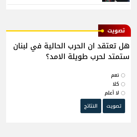
ﺗﺼﻮﻳﺖ
هل تعتقد ان الحرب الحالية في لبنان
ستمتد لحرب طويلة الامد؟
نعم
كلا
لا أعلم
تصويت
النتائج