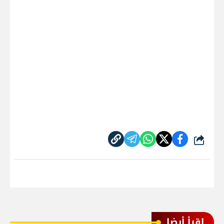
شارك
اقرأ أيضا