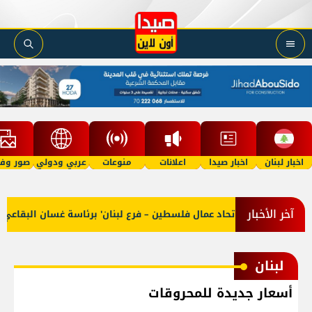
اخبار لبنان
اخبار صيدا
اعلانات
منوعات
عربي ودولي
صور وفي
آخر الأخبار
ل وفداً من 'اتحاد عمال فلسطين – فرع لبنان' برئاسة غسان البقاعي
لبنان
أسعار جديدة للمحروقات