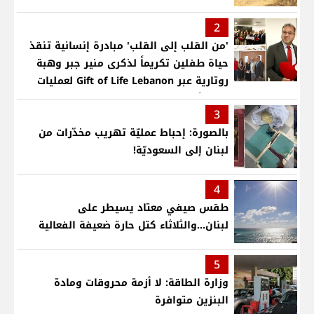
2
'من القلب إلى القلب' مبادرة إنسانية تنقذ
حياة طفلين تكريماً لذكرى منير جبر وهبة
روتارية عبر Gift of Life Lebanon لعمليات
قلب لأطفال في مستشفى حمود الجامعي
3
بالصورة: إحباط عمليّة تهريب مخدّرات من
لبنان إلى السعوديّة!
4
طقس صيفي معتاد يسيطر على
لبنان...والثلاثاء كتل حارة ضعيفة الفعالية
5
وزارة الطاقة: لا أزمة محروقات ومادة
البنزين متوافرة