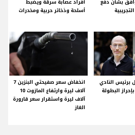
وافق بشأن دفع
أفراد عصابة سرقة ويضبط
لتجريبية
أسلحة وذخائر حربية ومخدرات
 برئيس النادي
انخفاض سعر صفيحتي البنزين 7
إحراز البطولة
آلاف ليرة وارتفاع المازوت 10
آلاف ليرة واستقرار سعر قارورة
الغاز