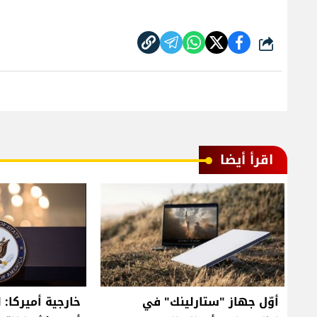
شارك
اقرأ أيضا
أوّل جهاز "ستارلينك" في
خارجية أميركا: 