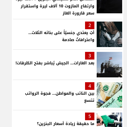
وارتفاع المازوت 10 آلاف ليرة واستقرار
سعر قارورة الغاز
2
أبٌ يعتدي جنسيّاً على بناته الثلاث…
واعترافاتٌ صادمة
3
بعد الغارات... الجيش يُباشر بفتح الطّرقات!
4
بين النائب والمواطن... فجوة الرواتب
تتسع
5
ما حقيقة زيادة أسعار البنزين؟