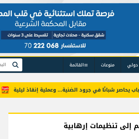
دولي
منوعات
القائمة
بحث
حاصر شبانًا في جرود الضنية... وعملية إنقاذ ليلية
بين 