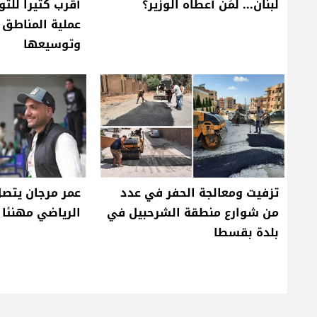
لبنان... لمَن أعطاه الوزير؟
أقرب كثيرا للت
عملية المناطق ا
وتوسيعها
تزفيت ومعالجة الحفر في عدد
عمر مرجان يتصل
من شوارع منطقة الشرحبيل في
الرياضي مهنئا ب
بلدة بقسطا