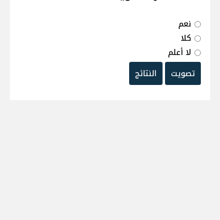
نعم
كلا
لا أعلم
تصويت
النتائج