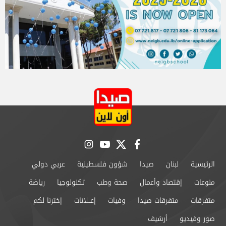
instagram
youtube
twitter
facebook
الرئيسية
لبنان
صيدا
شؤون فلسطينية
عربي دولي
منوعات
إقتصاد وأعمال
صحة وطب
تكنولوجيا
رياضة
متفرقات
متفرقات صيدا
وفيات
إعــلانات
إخترنا لكم
صور وفيديو
أرشيف