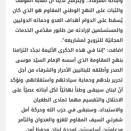
وأبنائه الشرفاء.. ويترسخ لدينا أنّ صلابة الموقف
والثبات على النهج الوطني المقاوم هو الذي كان
يُسقط على الدوام أهداف العدو وحماته الدوليين
والمستسلمين لإرادته من طابور مقدّمي الخدمات
المجانيّة للترويج لمشاريعه".
اضافت: "إننا في هذه الذكرى الأليمة نجدّد التزامنا
بنهج المقاومة الذي أسسه الإمام السيّد موسى
الصدر وأطلقه للبنانيين الأحرار والشرفاء من أجل
تحرير بلدهم وحماية سيادتهم واستقلالهم، ونؤكد
أنّ لبنان سيبقى وطناً نهائيّاً لكل أبنائه عصيّاً على
الاحتلال والتقسيم مهما تمادى الطغيان
والاستبداد، وسنبقى في حزب الله وحركة أمل
شفرتي السيف المقاوم للغزو والعدوان والتآمر
ودعامتين أساسيتين لوحدة لبنان وحفظ أمن