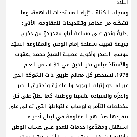
البلاد
وسجلت الكتلة ، "إزاء المستجدات الداهمة، وما
تشكّله من مخاطر وتهديدات للمقاومة، الآتي:
بدايةً ونحن على مسافة أيامٍ معدودةٍ من ذكرى
جريمة تغييب سماحة إمام الوطن والمقاومة السيّد
موسى الصدر وأخويه فضيلة الشيخ محمد يعقوب
والأستاذ عباس بدر الدين في 31 آب من العام
1978، نستحضر كل معالم طريق ذات الشوكة الذي
عبرناه نحو إثبات الوجود والفاعليّة وتحقيق النصر
والعزّة والسيادة لشعبنا ووطننا، كما نطلّ على كل
مخططات التآمر والإرهاب والتواطؤ التي توالى على
تنفيذها ضدّ نهج المقاومة في لبنان أدعياء
استقلال ومقدّموا خدمات للعدو على حساب الوطن