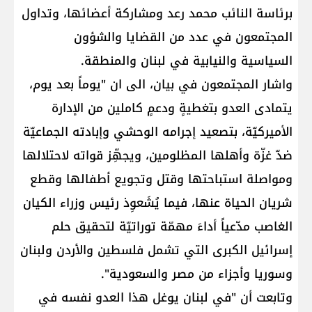
برئاسة النائب محمد رعد ومشاركة أعضائها، وتداول
المجتمعون في عدد من القضايا والشؤون
السياسية والنيابية في لبنان والمنطقة.
واشار المجتمعون في بيان، الى ان "يوماً بعد يوم،
يتمادى العدو بتغطيةٍ ودعمٍ كاملين من الإدارة
الأميركيّة، بتصعيد إجرامه الوحشي وإبادته الجماعيّة
ضدّ غزّة وأهلها المظلومين، ويجهِّز قواته لاحتلالها
ومواصلة استباحتها وقتل وتجويع أطفالها وقطع
شريان الحياة عنها، فيما يُشَعوِذ رئيس وزراء الكيان
الغاصب مدّعياً أداءَ مهمّة توراتيّة لتحقيق حلم
إسرائيل الكبرى التي تشمل فلسطين والأردن ولبنان
وسوريا وأجزاء من مصر والسعودية".
وتابعت أن "في لبنان يوغل هذا العدو نفسه في