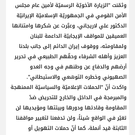
وثمّنت "الزيارة الأخويّة الرسميّة لأمين عام مجلس
الأمن القومي في الجمهوريّة الإسلاميّة الإيرانيّة
الدكتور علي لاريجاني، وعبَّرت عن شكرها وامتنانها
العميقين للمواقف الإيجابيّة الداعمة للبنان
ولمقاومته، ووقوف إيران الدائم إلى جانب بلدنا
العزيز وأهله الشرفاء وحقّهم الطبيعي في تحرير
أرضهم والدفاع عن وطنهم في وجه العدو
الصهيوني وخطره التوسّعي والاستيطاني".
واكدت أنّ "الحملات الإعلاميّة والسياسيّة الممنهجة
والمبرمجة في الداخل والخارج للتحريض ضدّ
المقاومة وقادتها ودورها وبيئتها ومؤيديها لن
تغيّر في الواقع شيئاً، ولن تدفعنا لتغيير مواقفنا
الثابتة قيد أنملة، كما أنّ حملات التهويل أو