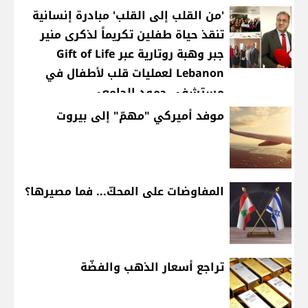
'من القلب إلى القلب' مبادرة إنسانية
تنقذ حياة طفلين تكريماً لذكرى منير
جبر وهبة روتارية عبر Gift of Life
Lebanon لعمليات قلب لأطفال في
مستشفى حمود الجامعي
موفد أميركي "مهمّ" إلى بيروت
المفاوضات على المحكّ... فما مصيرها؟
تراجع أسعار الذهب والفضّة