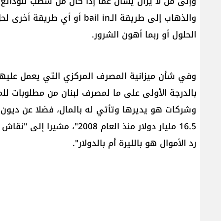
وإلى من لا يزال يسأل عما إذا كان من شطب للودائع
والذهاب إلى طريقة الـbail in أو
الحلول أو ربما أهون الشرور.
وفي شأن ميزانية المصرف المركزي التي يعمل عليها 
بالدرجة الأولى على ما لمصرف لبنان من مطلوبات ل
وشركات هو يديرها وتأتي له بالمال، فضلا عن ديون ا
رد الأموال هو بالليرة أم بالدولار".