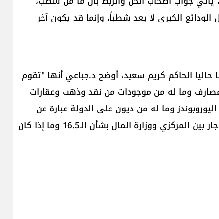
، يأتي جواب أصحاب الحل والربط بأن ما من شطب،
 أي طريقة أخرى لحل الودائع الكبرى لا يعد شطباً، وإنما قد يكون آخر
حاليا الحاكم كريم سعيد، أوضح د.جباعي أنها "تقوم
لمصارف وما له من موجودات من نقد وذهب وعقارات
ليوروبوندز وما له من ديون على الدولة عبارة عن
16.5 مليار دولار منذ العام 2008"، مشيرا إلى "نقاش جار بين المركزي ووزارة المال بشأن الـ16.5 وما إذا كان