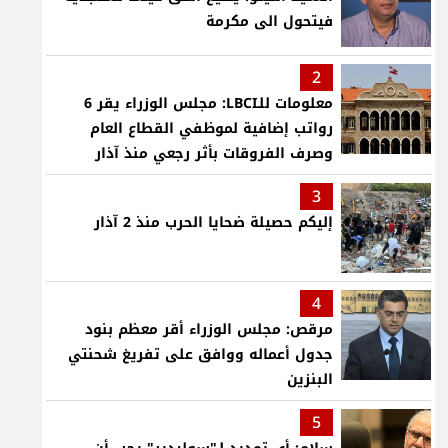
فيتحول الى مكرمة
2
معلومات للـLBCI: مجلس الوزراء يقر 6
رواتب إضافية لموظفي القطاع العام
وصرف الفروقات بأثر رجعي منذ آذار
3
إليكم حصيلة ضحايا الحرب منذ 2 آذار
4
مرقص: مجلس الوزراء أقر معظم بنود
جدول أعماله ووافق على تفريغ شحنتي
البنزين
5