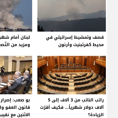
قصف وتمشيط إسرائيلي في
لبنان أمام شهري
محيط كفرتبنيت وأرنون
ومزيد من التّصع
راتب النائب من 3 آلاف إلى 5
بو صعب: إصرار 
آلاف دولار شهرياً... فكيف أقرّت
قانون العفو ول
الزيادة؟
الاثنين مع نقيب