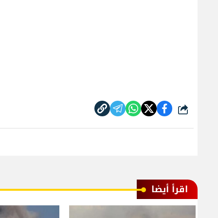
شارك
اقرأ أيضا