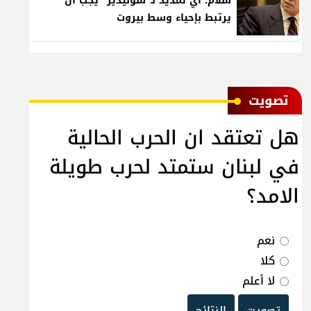
سلام: أي تمديد لـ"سوليدير" يجب أن
يرتبط بإحياء وسط بيروت
ﺗﺼﻮﻳﺖ
هل تعتقد ان الحرب الحالية
في لبنان ستمتد لحرب طويلة
الامد؟
نعم
كلا
لا أعلم
تصويت
النتائج