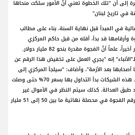
إلى أن "تلك الخطوة تعني أنَّ الأمور سلكت منحاها
مالية في المبدأ قبل نهاية السنة، بناء على مطالب
 وأرقامها قد بدأ، أقله من قبل حاكم المركزي
ً أنَّ الفجوة مقدرة بنحو 82 مليار دولار.
"الأنباء" إنه "يجري العمل على تخفيض هذا الرقم عن
صحابها بعد الأزمة"، وأضاف: "سيلجأ المركزي إلى
إعادة كل شيك إلى سعره الطبيعي عند تاريخ إيداعه.. هذه الشيكات بدأ التداول بها بسعر 70% حتى وصلت
قد طبق العدالة. كذلك سيتم النظر في الأموال غير
الشرعية والفوائد المرتفعة وحسمها، بحيث يستحيل رقم الفجوة في محصلة نهائية ما بين 50 إلى 51 مليار