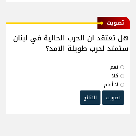
ﺗﺼﻮﻳﺖ
هل تعتقد ان الحرب الحالية في لبنان
ستمتد لحرب طويلة الامد؟
نعم
كلا
لا أعلم
تصويت
النتائج