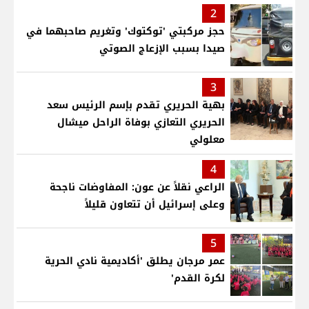
2
حجز مركبتي 'توكتوك' وتغريم صاحبهما في
صيدا بسبب الإزعاج الصوتي
3
بهية الحريري تقدم بإسم الرئيس سعد
الحريري التعازي بوفاة الراحل ميشال
معلولي
4
الراعي نقلاً عن عون: المفاوضات ناجحة
وعلى إسرائيل أن تتعاون قليلاً
5
عمر مرجان يطلق 'أكاديمية نادي الحرية
لكرة القدم'