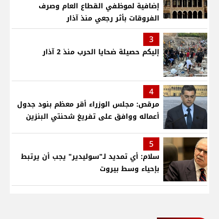
إضافية لموظفي القطاع العام وصرف
الفروقات بأثر رجعي منذ آذار
3
إليكم حصيلة ضحايا الحرب منذ 2 آذار
4
مرقص: مجلس الوزراء أقر معظم بنود جدول
أعماله ووافق على تفريغ شحنتي البنزين
5
سلام: أي تمديد لـ"سوليدير" يجب أن يرتبط
بإحياء وسط بيروت