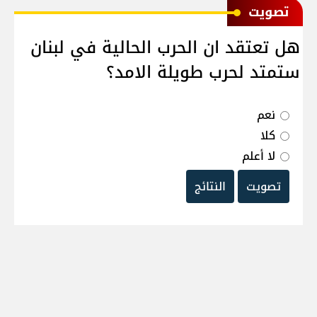
ﺗﺼﻮﻳﺖ
هل تعتقد ان الحرب الحالية في لبنان
ستمتد لحرب طويلة الامد؟
نعم
كلا
لا أعلم
تصويت
النتائج