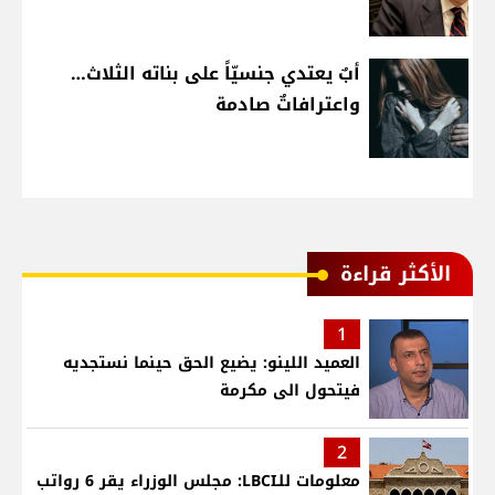
أبٌ يعتدي جنسيّاً على بناته الثلاث…
واعترافاتٌ صادمة
الأكثر قراءة
1
العميد اللينو: يضيع الحق حينما نستجديه
فيتحول الى مكرمة
2
معلومات للـLBCI: مجلس الوزراء يقر 6 رواتب