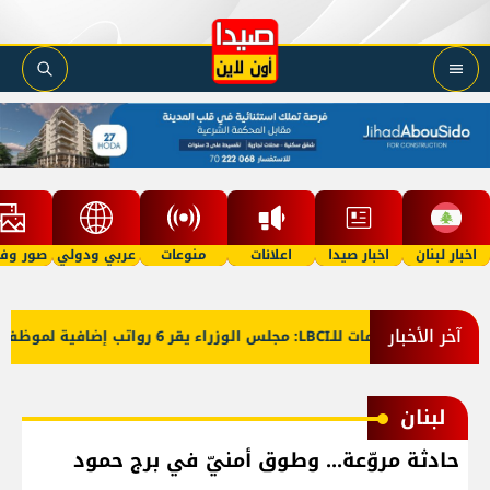
اخبار لبنان
اخبار صيدا
اعلانات
منوعات
عربي ودولي
صور وفي
آخر الأخبار
ا
معلومات للـLBCI: مجلس الوزراء يقر 6 رواتب إضافية لموظفي القطاع العام وصرف الفروقات بأثر رجعي منذ آذار
لبنان
حادثة مروّعة... وطوق أمنيّ في برج حمود