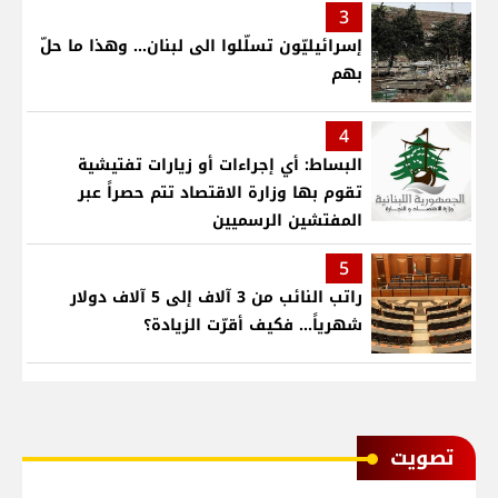
3
إسرائيليّون تسلّلوا الى لبنان... وهذا ما حلّ
بهم
4
البساط: أي إجراءات أو زيارات تفتيشية
تقوم بها وزارة الاقتصاد تتم حصراً عبر
المفتشين الرسميين
5
راتب النائب من 3 آلاف إلى 5 آلاف دولار
شهرياً... فكيف أقرّت الزيادة؟
ﺗﺼﻮﻳﺖ