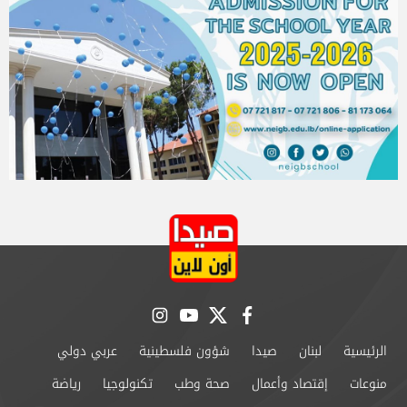
instagram
youtube
twitter
facebook
الرئيسية
لبنان
صيدا
شؤون فلسطينية
عربي دولي
منوعات
إقتصاد وأعمال
صحة وطب
تكنولوجيا
رياضة