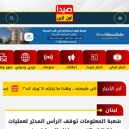
اخبار لبنان
اخبار صيدا
اعلانات
منوعات
عربي ودولي
صور وفي
آخر الأخبار
قس آب يعود الى طبيعته... وهذا ما يُخبّئه الـ"ويك آند"!
إسرائيلي
لبنان
شعبة المعلومات توقف الرأس المدبّر لعمليات