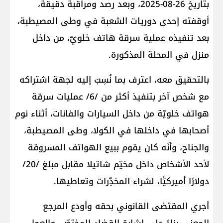
بتاريخ 26-08-2025، وبعد رصد ومراقبة دقيقة،
أوقفته إحدى دوريات الشعبة في وطى المصيطبة،
بعد تنفيذه عملية سرقة هاتف خلويّ، من داخل
منزل في المحلة المذكورة.
بالتحقيق معه، اعترف بما نُسِبَ إليه لجهة اشتراكه
مع شخص آخر بتنفيذ أكثر من /6/ عمليات سرقة
هواتف خلويّة من داخل السيارات والفانات، أثناء نوم
أصحابها في داخلها في الكولا، وطى المصيطبة،
والجناح، وأنّه كان يقوم ببيع الهواتف المسروقة
لأحد الأشخاص داخل مخيّم شاتيلا مقابل مبلغ /20/
دولارًا أميركيًّا، لشراء المخدِّرات وتعاطيها.
أجري المقتضى القانوني بحقه وأودع المرجع