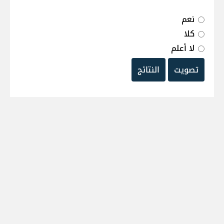
نعم
كلا
لا أعلم
تصويت
النتائج