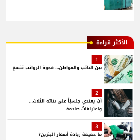
الأكثر قراءة
1
بين النائب والمواطن... فجوة الرواتب تتسع
2
أبٌ يعتدي جنسيّاً على بناته الثلاث…
واعترافاتٌ صادمة
3
ما حقيقة زيادة أسعار البنزين؟