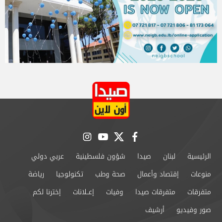
instagram
youtube
twitter
facebook
الرئيسية
لبنان
صيدا
شؤون فلسطينية
عربي دولي
منوعات
إقتصاد وأعمال
صحة وطب
تكنولوجيا
رياضة
متفرقات
متفرقات صيدا
وفيات
إعــلانات
إخترنا لكم
صور وفيديو
أرشيف