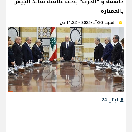
حاسمة و "الحزب" يصف علاقته بقائد الجيش
بالممتازة
السبت 30/آب/2025 - 11:22 ص
لبنان 24