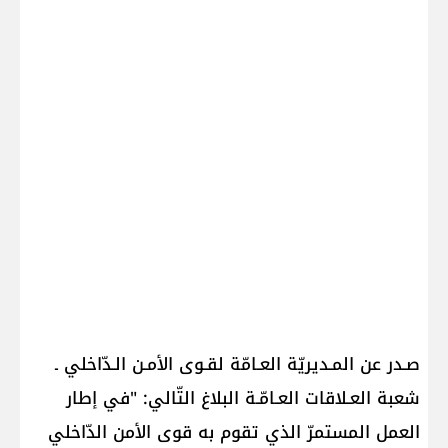
صـدر عن المـديريّة العـامّة لقـوى الأمـن الـدّاخلي ـ
شعبة العـلاقات العـامّـة البلاغ التّالي: "في إطار
العمل المستمرّ الذي تقوم به قوى الأمن الدّاخلي