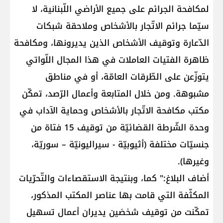
لمكافحة الجرائم على جميع الأراضي اللّبنانية، لا
سيّما جرائم الاتّجار بالأشخاص وملاحقة شبكات
الدّعارة وتوقيف الأشخاص الذين يديرونها، ومكافحة
ظاهرة الفتيات العاملات في هذا المجال اللّواتي
يتوزّعن على الطّرقات العامّة، أو في مناطق
مشبوهة. ومن خلال المتابعة وأعمال الرّصد، تمكّن
مكتب مكافحة الاتّجار بالأشخاص وحماية الآداب في
وحدة الشّرطة القضائيّة من توقيف 15 فتاة من
جنسيّات مختلفة (أثيوبيّة - سيراليونيّة – سوريّة،
وغيرها).
أضاف البلاغ:" كما، وبنتيجة الاستقصاءات والتّحرّيات
المكثّفة التي قامت بها عناصر المكتب المذكور،
تمكّنت من توقيف شخصَين يديران أعمال تسهيل