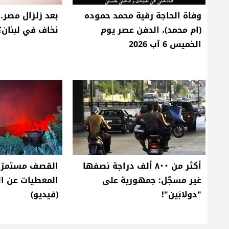
وفاة الحاجة رقية محمد حموده
بعد زلزال مصر.
(ام محمد)، الدفن عصر يوم
نخاف في لبنان؟
الخميس 6 آب 2026
أكثر من ٨٠٠ ألف دراجة نصفها
القصف مستمرّ..
غير مسجّل: جمهورية على
المعطيات عن ا
"دولابَين"!
(فيديو)