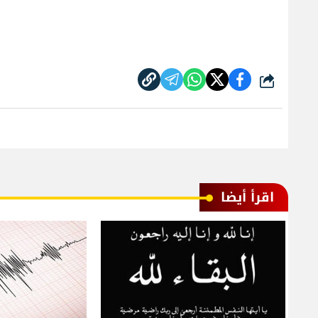
شارك
اقرأ أيضا