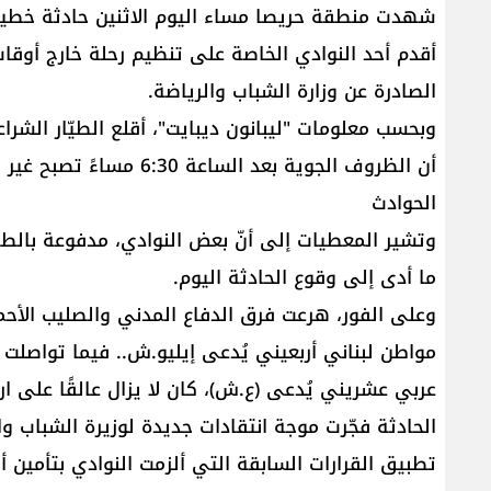
شهدت منطقة حريصا مساء اليوم الاثنين حادثة خطيرة
أقدم أحد النوادي الخاصة على تنظيم رحلة خارج أوقات
الصادرة عن وزارة الشباب والرياضة.
وبحسب معلومات "ليبانون ديبايت"، أقلع الطيّار الشر
أن الظروف الجوية بعد السا
الحوادث
وتشير المعطيات إلى أنّ بعض النوادي، مدفوعة بالط
ما أدى إلى وقوع الحادثة اليوم.
وعلى الفور، هرعت فرق الدفاع المدني والصليب الأحمر
مواطن لبناني أربعيني يُدعى إيليو.ش.. فيما تواصلت
عربي عشريني يُدعى (ع.ش)، كان لا يزال عالقًا على ارتفاع نحو 4 أمتار فوق
الحادثة فجّرت موجة انتقادات جديدة لوزيرة الشباب وا
تطبيق القرارات السابقة التي ألزمت النوادي بتأمين