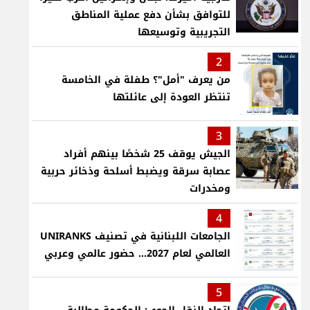
للتوافق بشأن دفع عملية المناطق
التجريبية وتوسيعها
2
من يعرف "أمل"؟ طفلة في الخامسة
تنتظر العودة إلى عائلتها
3
الجيش يوقف 25 شخصًا بينهم أفراد
عصابة سرقة ويضبط أسلحة وذخائر حربية
ومخدرات
4
الجامعات اللبنانية في تصنيف UNIRANKS
العالمي لعام 2027... حضور عالمي وعربي
5