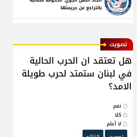
اتحاد النقل الجوي: الحكومة مطالبة
بالتراجع عن جريمتها
ﺗﺼﻮﻳﺖ
هل تعتقد ان الحرب الحالية
في لبنان ستمتد لحرب طويلة
الامد؟
نعم
كلا
لا أعلم
تصويت
النتائج