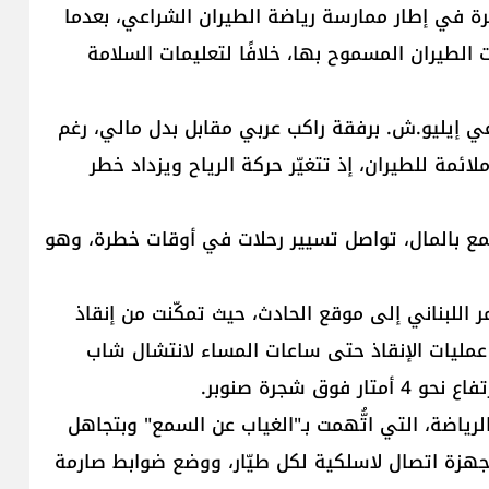
 في إطار ممارسة رياضة الطيران الشراعي، بعدما
 الطيران المسموح بها، خلافًا لتعليمات السلامة
اعي إيليو.ش. برفقة راكب عربي مقابل بدل مالي، رغم
عة 6:30 مساءً تصبح غير ملائمة للطيران، إذ تتغيّر حركة الرياح ويزداد خطر
مع بالمال، تواصل تسيير رحلات في أوقات خطرة، وهو
 اللبناني إلى موقع الحادث، حيث تمكّنت من إنقاذ
 عمليات الإنقاذ حتى ساعات المساء لانتشال شاب
 شجرة صنوبر.
لرياضة، التي اتُّهمت بـ"الغياب عن السمع" وبتجاهل
 أجهزة اتصال لاسلكية لكل طيّار، ووضع ضوابط صارمة