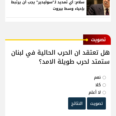
سلام: أي تمديد لـ"سوليدير" يجب أن يرتبط
بإحياء وسط بيروت
ﺗﺼﻮﻳﺖ
هل تعتقد ان الحرب الحالية في لبنان
ستمتد لحرب طويلة الامد؟
نعم
كلا
لا أعلم
تصويت
النتائج