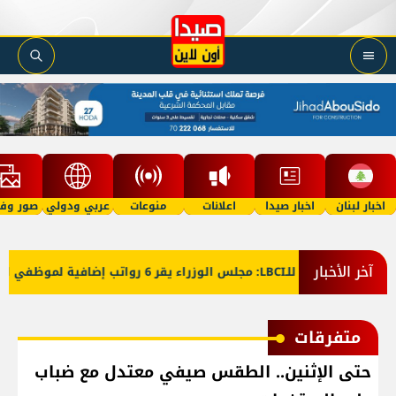
اخبار لبنان
اخبار صيدا
اعلانات
منوعات
عربي ودولي
صور وفي
آخر الأخبار
معلومات للـLBCI: مجلس الوزراء يقر 6 رواتب إضافية لموظفي القطاع العام وصرف الفروقات بأثر رجعي منذ آذار
متفرقات
حتى الإثنين.. الطقس صيفي معتدل مع ضباب