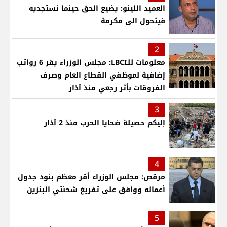
العميد اللينو: يضيع الحق حينما نستجديه
فيتحول الى مكرمة
2
معلومات للـLBCI: مجلس الوزراء يقر 6 رواتب
إضافية لموظفي القطاع العام وصرف
الفروقات بأثر رجعي منذ آذار
3
إليكم حصيلة ضحايا الحرب منذ 2 آذار
4
مرقص: مجلس الوزراء أقر معظم بنود جدول
أعماله ووافق على تفريغ شحنتي البنزين
5