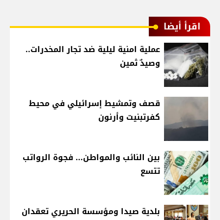
اقرأ أيضا
عملية امنية ليلية ضد تجار المخدرات..
وصيدٌ ثمين
قصف وتمشيط إسرائيلي في محيط
كفرتبنيت وأرنون
بين النائب والمواطن... فجوة الرواتب
تتسع
بلدية صيدا ومؤسسة الحريري تعقدان