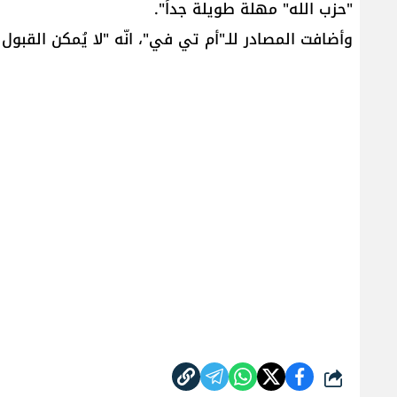
"حزب الله" مهلة طويلة جداً".
وأضافت المصادر للـ"أم تي في"، انّه "لا يُمكن القبول
شارك