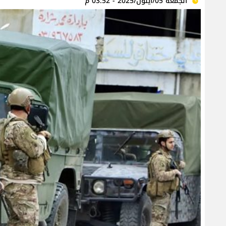
الجمعة 05/أيلول/2025 - 03:52 م