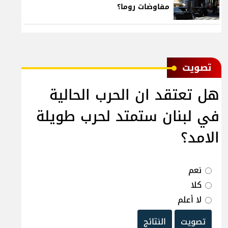
مفاوضات روما؟
ﺗﺼﻮﻳﺖ
هل تعتقد ان الحرب الحالية
في لبنان ستمتد لحرب طويلة
الامد؟
نعم
كلا
لا أعلم
تصويت
النتائج