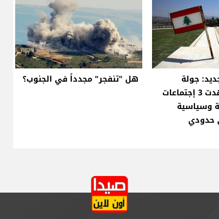
ديد: جولة
هل "تنفجر" مجدداً في الجنوب؟
المفاوضات شهدت 3 إجتماعات
ة وسياسية
ي حدودي