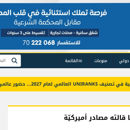
دولي
منوعات
القائمة
بحث
202... حضور عالمي وعربي
قالته مصادر أميركيّة