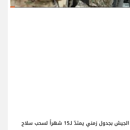
قالت مصادر أميركية معنية بملف التفاوض، إنّ "خطة الجيش بجدول زمني يمتدّ لـ15 شهراً لسحب سلاح