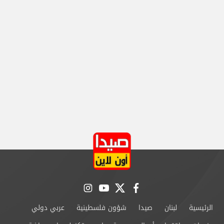
instagram
youtube
twitter
facebook
الرئيسية
لبنان
صيدا
شؤون فلسطينية
عربي دولي