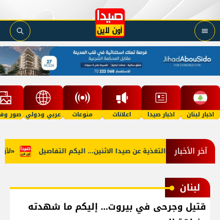
اخبار لبنان
اخبار صيدا
اعلانات
منوعات
عربي ودولي
صور وفي
آخر الأخبار
الجنوب: توقف التغذية عن صيدا الاثنين... اليكم التفاصيل
«لأوّل م
لبنان
قتيل وجرحى في بيروت... إليكم ما شهدته