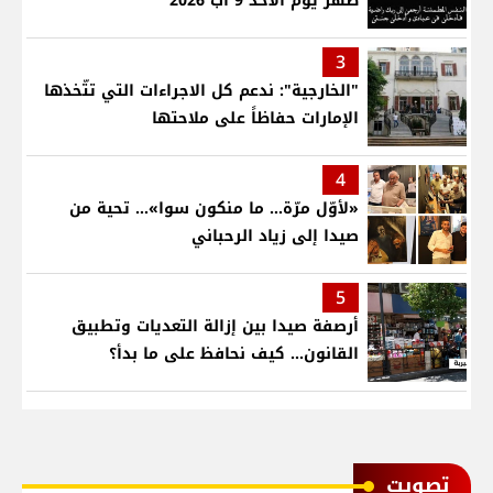
ظهر يوم الاحد 9 آب 2026
3
"الخارجية": ندعم كل الاجراءات التي تتّخذها
الإمارات حفاظاً على ملاحتها
4
«لأوّل مرّة… ما منكون سوا»… تحية من
صيدا إلى زياد الرحباني
5
أرصفة صيدا بين إزالة التعديات وتطبيق
القانون... كيف نحافظ على ما بدأ؟
ﺗﺼﻮﻳﺖ