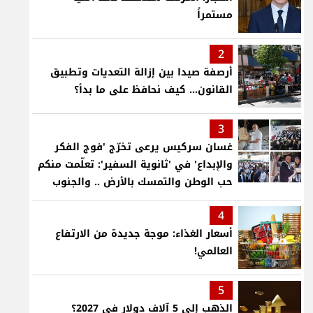
مستمراً
2
أرصفة صيدا بين إزالة التعديات وتطبيق
القانون... كيف نحافظ على ما بدأ؟
3
غسان سركيس يرعى تخرّج 'فوج الفكر
والإبداع' في 'ثانوية السفير': تعلّمت منكم
حب الوطن والتمسك بالأرض .. والجنوب
هو عزة وكرامة لبنان
4
أسعار الغذاء: موجة جديدة من الارتفاع
العالمي!
5
الذهب إلى 5 آلاف دولار في 2027؟