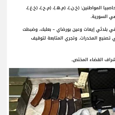
ا المواطنين: (خ.ن.)، (م.ه.)، (م.ح.)، (خ.غ.)،
ضي السورية.
ي بلدتَي إيعات وعين بورضاي – بعلبك، وضبطت
 تصنيع المخدرات. وتجري المتابعة لتوقيف
شراف القضاء المختص.